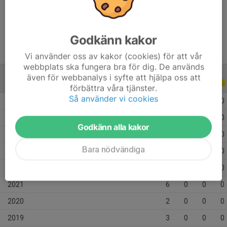
Ålder
14 år
Godkänn kakor
Vi använder oss av kakor (cookies) för att vår
webbplats ska fungera bra för dig. De används
även för webbanalys i syfte att hjälpa oss att
ALLA SERIER
ALLA ÅR
förbättra våra tjänster.
Så använder vi cookies
2026
5
0
0
0
2025
4
0
0
0
Godkänn alla kakor
2024
9
0
0
0
Bara nödvändiga
2023
7
0
0
0
2022
1
0
0
0
2021
6
0
0
0
2020
2
0
0
0
2019
3
0
0
0