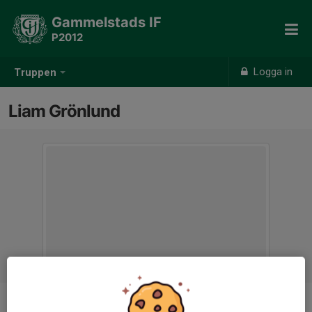
Gammelstads IF
P2012
Logga in
Truppen
Liam Grönlund
Position
-