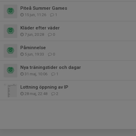
Piteå Summer Games
15 jun, 11:26
1
Kläder efter väder
7 jun, 20:28
0
Påminnelse
5 jun, 19:33
0
Nya träningstider och dagar
31 maj, 10:06
1
Lottning öppning av IP
28 maj, 22:48
2