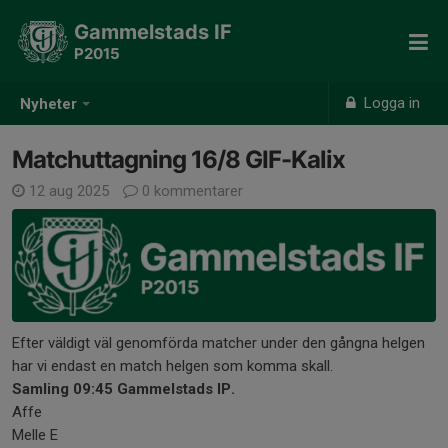
Gammelstads IF
P2015
Logga in
Nyheter
Matchuttagning 16/8 GIF-Kalix
12 aug 2025
0 kommentarer
Efter väldigt väl genomförda matcher under den gångna helgen
har vi endast en match helgen som komma skall.
Samling 09:45 Gammelstads IP.
Affe
Melle E