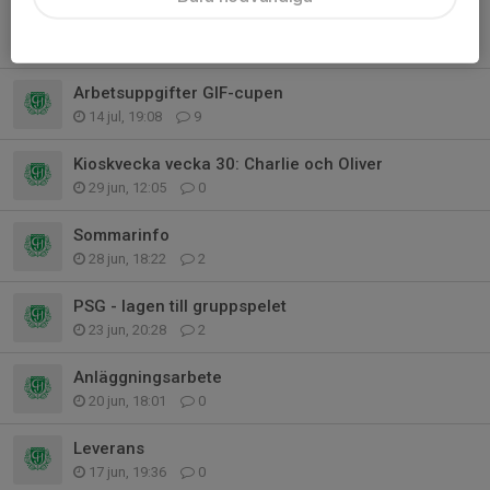
Inför GIF-cupen
27 jul, 20:50
0
Arbetsuppgifter GIF-cupen
14 jul, 19:08
9
Kioskvecka vecka 30: Charlie och Oliver
29 jun, 12:05
0
Sommarinfo
28 jun, 18:22
2
PSG - lagen till gruppspelet
23 jun, 20:28
2
Anläggningsarbete
20 jun, 18:01
0
Leverans
17 jun, 19:36
0