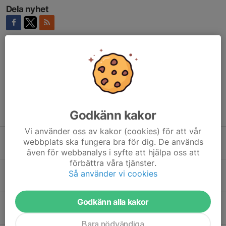
Dela nyhet
Kommentarer
Tidigare nyheter
Godkänn kakor
Vi använder oss av kakor (cookies) för att vår
Försäljning
webbplats ska fungera bra för dig. De används
4 aug, 20:44
0
även för webbanalys i syfte att hjälpa oss att
förbättra våra tjänster.
I händelse av dåligt väder
Så använder vi cookies
31 jul, 07:16
0
Godkänn alla kakor
Lagen till GIF-cupen
28 jul, 12:15
0
Bara nödvändiga