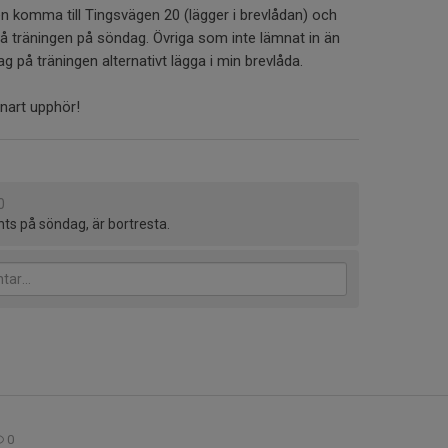
en komma till Tingsvägen 20 (lägger i brevlådan) och
på träningen på söndag. Övriga som inte lämnat in än
 på träningen alternativt lägga i min brevlåda.
nart upphör!
0
nts på söndag, är bortresta.
0