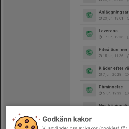
Anläggningsar
20 jun, 18:01
Leverans
17 jun, 19:36
Piteå Summer
15 jun, 11:26
Kläder efter v
7 jun, 20:28
Påminnelse
5 jun, 19:33
Nya träningsti
31 maj, 10:06
Godkänn kakor
Lottning öppni
Vi använder oss av kakor (cookies) för 