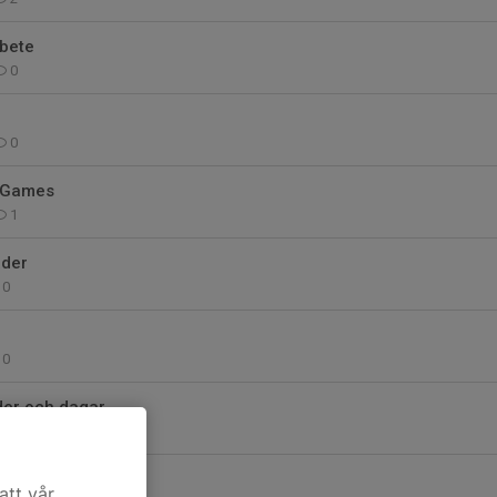
bete
0
0
 Games
1
äder
0
0
der och dagar
1
ng av IP
att vår