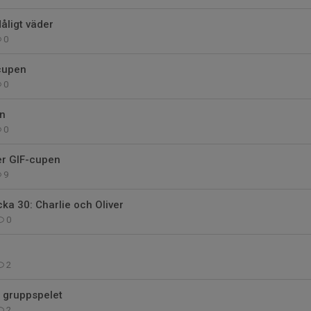
dåligt väder
0
-cupen
0
en
0
er GIF-cupen
9
ka 30: Charlie och Oliver
0
2
l gruppspelet
2