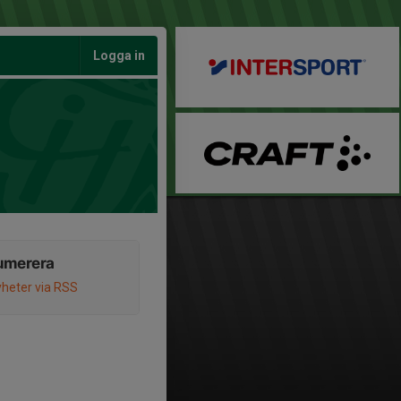
Logga in
umerera
heter via RSS