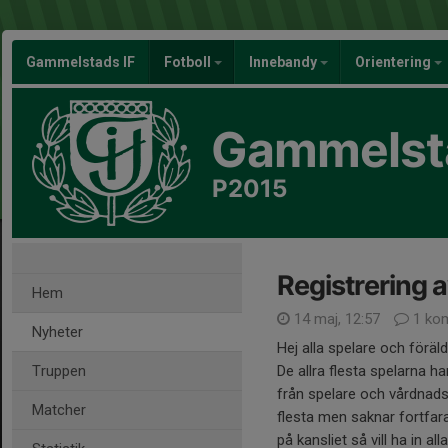
Gammelstads IF
Fotboll
Innebandy
Orientering
Gammelsta
P2015
Registrering 
Hem
14 maj, 12:57
1 ko
Nyheter
Hej alla spelare och föräld
Truppen
De allra flesta spelarna h
från spelare och vårdnadsh
Matcher
flesta men saknar fortfa
på kansliet så vill ha in a