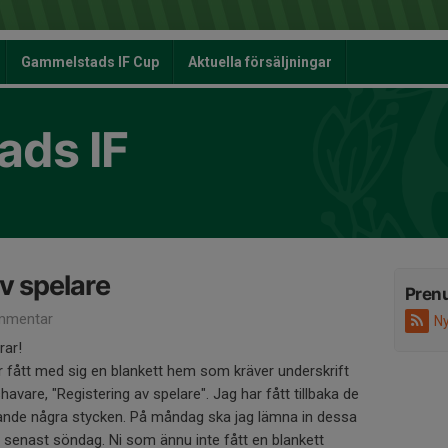
Gammelstads IF Cup
Aktuella försäljningar
ds IF
av spelare
Pren
mmentar
Ny
rar!
ar fått med sig en blankett hem som kräver underskrift
avare, "Registering av spelare". Jag har fått tillbaka de
rande några stycken. På måndag ska jag lämna in dessa
lla senast söndag. Ni som ännu inte fått en blankett