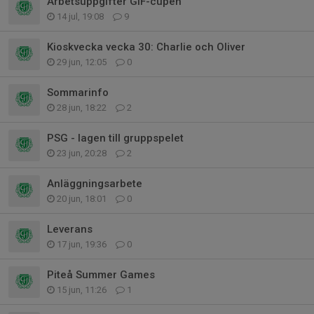
Arbetsuppgifter GIF-cupen
14 jul, 19:08
9
Kioskvecka vecka 30: Charlie och Oliver
29 jun, 12:05
0
Sommarinfo
28 jun, 18:22
2
PSG - lagen till gruppspelet
23 jun, 20:28
2
Anläggningsarbete
20 jun, 18:01
0
Leverans
17 jun, 19:36
0
Piteå Summer Games
15 jun, 11:26
1