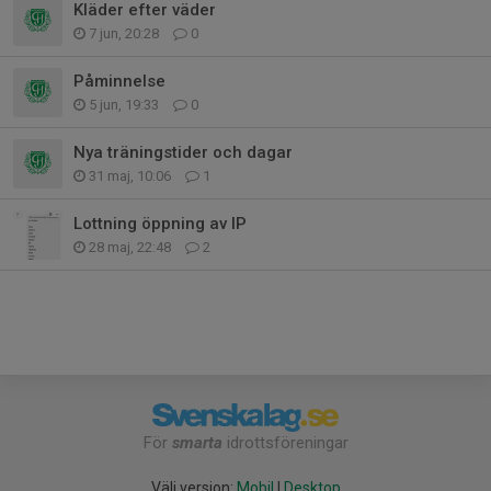
Kläder efter väder
7 jun, 20:28
0
Påminnelse
5 jun, 19:33
0
Nya träningstider och dagar
31 maj, 10:06
1
Lottning öppning av IP
28 maj, 22:48
2
För
smarta
idrottsföreningar
Välj version:
Mobil
|
Desktop