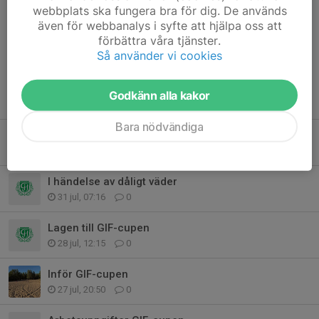
webbplats ska fungera bra för dig. De används
matchen?
även för webbanalys i syfte att hjälpa oss att
förbättra våra tjänster.
Så använder vi cookies
Godkänn alla kakor
Tidigare nyheter
Bara nödvändiga
Försäljning
4 aug, 20:44
0
I händelse av dåligt väder
31 jul, 07:16
0
Lagen till GIF-cupen
28 jul, 12:15
0
Inför GIF-cupen
27 jul, 20:50
0