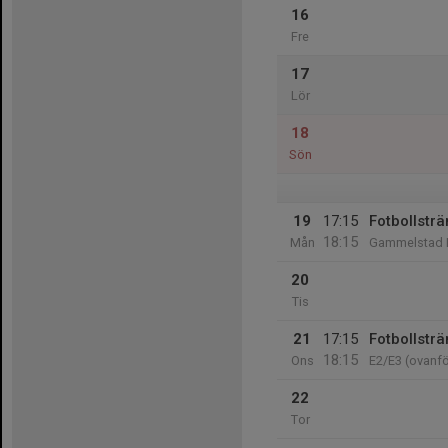
16
Fre
17
Lör
18
Sön
19
17:15
Fotbollsträ
18:15
Mån
Gammelstad I
20
Tis
21
17:15
Fotbollsträ
18:15
Ons
E2/E3 (ovanf
22
Tor