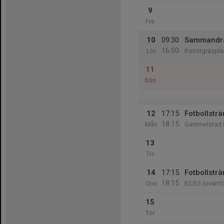
9
Fre
10
09:30
Sammandra
16:00
Lör
Konstgräsplan
11
Sön
12
17:15
Fotbollsträ
18:15
Mån
Gammelstad I
13
Tis
14
17:15
Fotbollsträ
18:15
Ons
E2/E3 (ovanf
15
Tor