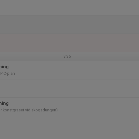
v.35
ning
P C-plan
ning
ör konstgräset vid skogsdungen)