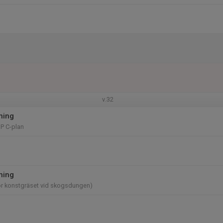
v.32
ning
P C-plan
ning
ör konstgräset vid skogsdungen)