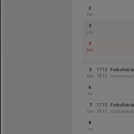
2
Fre
3
Lör
4
Sön
5
17:15
Fotbollsträ
18:15
Mån
Gammelstad I
6
Tis
7
17:15
Fotbollsträ
18:15
Ons
E2/E3 (ovanf
8
Tor