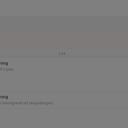
v.34
ning
P C-plan
ning
ör konstgräset vid skogsdungen)