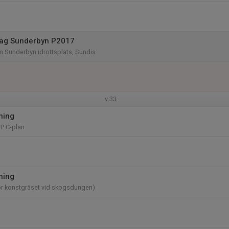
g Sunderbyn P2017
 Sunderbyn idrottsplats, Sundis
v.33
ning
P C-plan
ning
ör konstgräset vid skogsdungen)