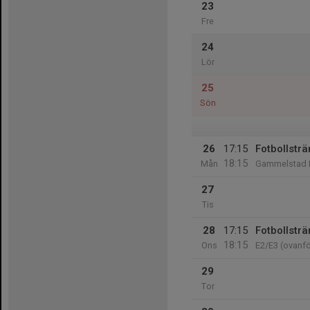
23
Fre
24
Lör
25
Sön
26
17:15
Fotbollsträ
18:15
Mån
Gammelstad I
27
Tis
28
17:15
Fotbollsträ
18:15
Ons
E2/E3 (ovanf
29
Tor