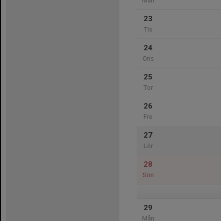
Mån
23
Tis
24
Ons
25
Tor
26
Fre
27
Lör
28
Sön
29
Mån