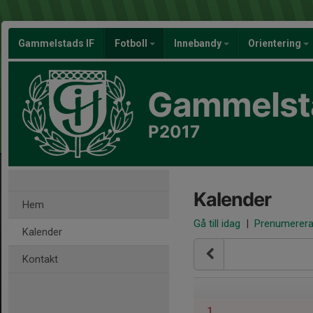
Gammelstads IF
Fotboll
Innebandy
Orientering
Gammelsta
P2017
Kalender
Hem
Gå till idag
|
Prenumerer
Kalender
Kontakt
1