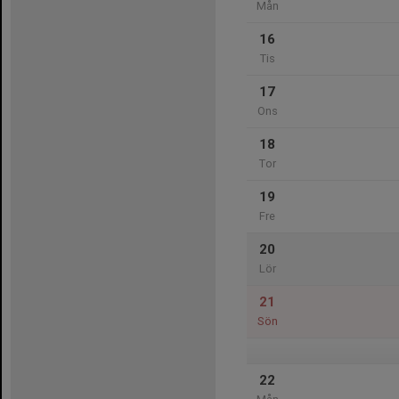
Mån
16
Tis
17
Ons
18
Tor
19
Fre
20
Lör
21
Sön
22