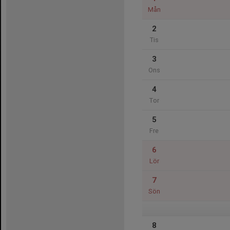
Mån
2
Tis
3
Ons
4
Tor
5
Fre
6
Lör
7
Sön
8