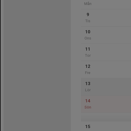
Mån
9
Tis
10
Ons
11
Tor
12
Fre
13
Lör
14
Sön
15