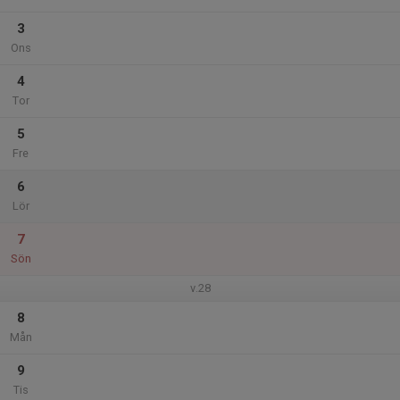
3
Ons
4
Tor
5
Fre
6
Lör
7
Sön
v.28
8
Mån
9
Tis