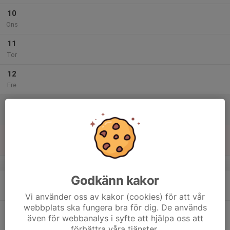
10
Ons
11
Tor
12
Fre
13
Lör
14
Sön
v.29
Godkänn kakor
15
Mån
Vi använder oss av kakor (cookies) för att vår
webbplats ska fungera bra för dig. De används
16
även för webbanalys i syfte att hjälpa oss att
Tis
förbättra våra tjänster.