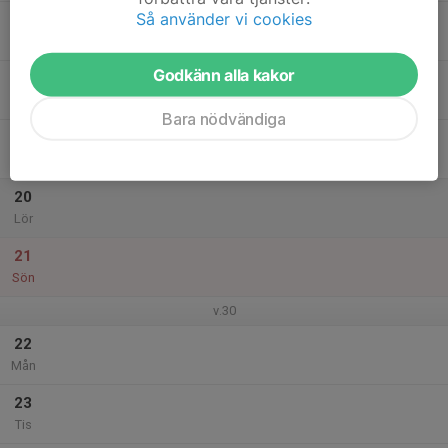
Så använder vi cookies
17
Ons
Godkänn alla kakor
18
Tor
Bara nödvändiga
19
Fre
20
Lör
21
Sön
v.30
22
Mån
23
Tis