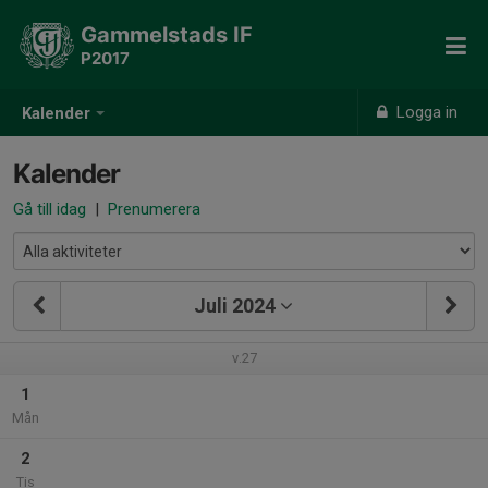
Gammelstads IF
P2017
Logga in
Kalender
Kalender
Gå till idag
|
Prenumerera
Juli 2024
v.27
1
Mån
2
Tis