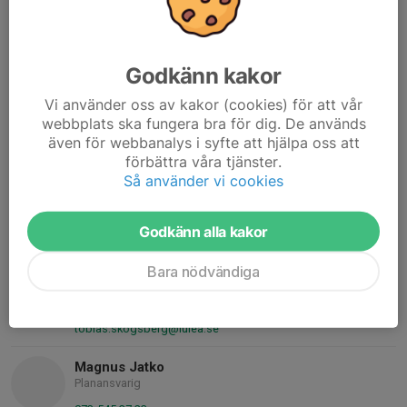
Stadsötorget 1B
954 31 Gammelstad
FÖRENINGSNUMMER
Godkänn kakor
1727-15
Vi använder oss av kakor (cookies) för att vår
ORG. NUMMER
webbplats ska fungera bra för dig. De används
897000-0439
även för webbanalys i syfte att hjälpa oss att
förbättra våra tjänster.
BANKGIRO
Så använder vi cookies
210-6631
Godkänn alla kakor
Kontaktpersoner
Tobias Skogsberg
Bara nödvändiga
Fotbollsordförande
070-228 71 04
tobias.skogsberg@lulea.se
Magnus Jatko
Planansvarig