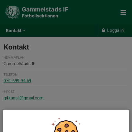
Gammelstads IF
Fotbollsektionen
Logga in
Kontakt
Kontakt
HEMMAPLAN
Gammelstads IP
TELEFON
070-699 94 59
E-POST
gifkansli@gmail.com
FAKTURAADRESS
Fotboll - Gammelstads IF