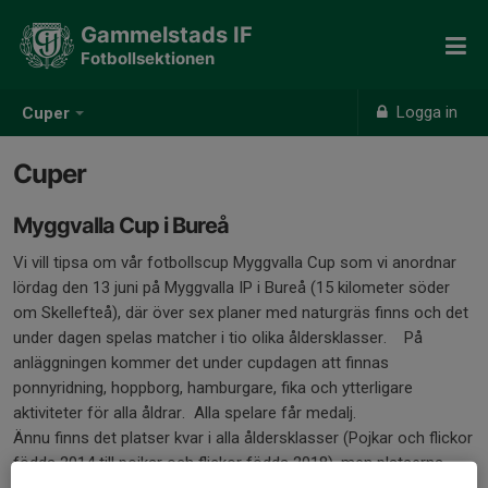
Gammelstads IF
Fotbollsektionen
Logga in
Cuper
Cuper
Myggvalla Cup i Bureå
Vi vill tipsa om vår fotbollscup Myggvalla Cup som vi anordnar
lördag den 13 juni på Myggvalla IP i Bureå (15 kilometer söder
om Skellefteå), där över sex planer med naturgräs finns och det
under dagen spelas matcher i tio olika åldersklasser. På
anläggningen kommer det under cupdagen att finnas
ponnyridning, hoppborg, hamburgare, fika och ytterligare
aktiviteter för alla åldrar. Alla spelare får medalj.
Ännu finns det platser kvar i alla åldersklasser (Pojkar och flickor
födda 2014 till pojkar och flickor födda 2018), men platserna