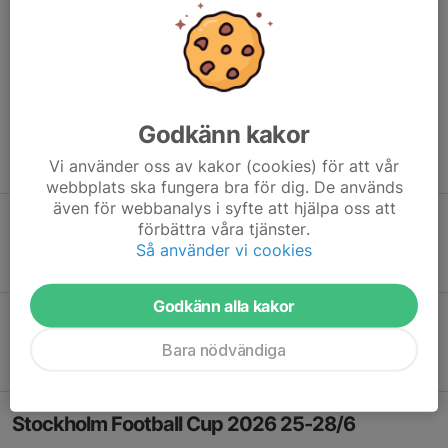
börjar att gå åt och vi vill tipsa er om denna cup då det erbjuds
väldigt bra matcher på en fantastisk anläggning för en låg
cupkostnad,
bara 500 kronor.
Hör av er till undertecknad via
mail eller telefon (0730677673) vid funderingar kring cupen.
Länk till anmälan:
https://www.cupmate.
Godkänn kakor
nu/anmalan_lag.php?iCupID=
15936
MVH, Robin Lindgren
Tränare Bureå IF pojkar födda 2017.
Vi använder oss av kakor (cookies) för att vår
webbplats ska fungera bra för dig. De används
även för webbanalys i syfte att hjälpa oss att
Strömbergs Cup 4/7-26
förbättra våra tjänster.
Så använder vi cookies
Strömbergs Cup
Godkänn alla kakor
Examenscupen i Hemmingsmark
Bara nödvändiga
Examenscupen
Stockholm Football Cup 2026 25-28/6