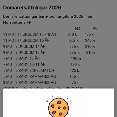
Domarersättningar 2026
Domarersättningar barn- och ungdom 2026 inom
Norrbottens FF
HD
AD
11 MOT 11 UNGDOM 16–18 ÅR 610 kr 475 kr
11 MOT 11 UNGDOM 15 ÅR 525 kr 340 kr
9 MOT 9 UNGDOM 14 ÅR 335 kr 210 kr
9 MOT 9 UNGDOM 13 ÅR 335 kr 210kr
7 MOT 7 BARN 12 ÅR 190 kr
7 MOT 7 BARN 10/11 ÅR 190 kr
5 MOT 5 BARN ENKELMATCH 125 kr
5 MOT 5 BARN SAMMANDRAG 105 kr
3 MOT 3 BARN SAMMANDRAG 75 kr
COOP Norrbotten Cup – Ungdom SE OVAN
Reseersättning för domare i barn- och ungdomsfotbollen
Norrbotten
• Buss för resor över 10km enkel väg – Enbart mot uppvisande