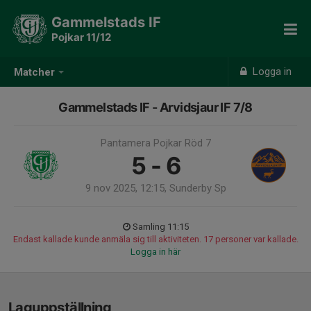
Gammelstads IF
Pojkar 11/12
Logga in
Matcher
Gammelstads IF - Arvidsjaur IF 7/8
Pantamera Pojkar Röd 7
5 - 6
9 nov 2025, 12:15, Sunderby Sp
Samling 11:15
Endast kallade kunde anmäla sig till aktiviteten. 17 personer var kallade.
Logga in här
Laguppställning