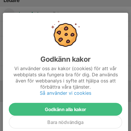
Ledare
Jonas Andersson
Tränare
Jonas Hellström
Tränare
Mats Pääjärvi
Tränare
Godkänn kakor
Sören Isaksson / SSK
Tränare
Vi använder oss av kakor (cookies) för att vår
Tobias Skogsberg
Tränare
webbplats ska fungera bra för dig. De används
även för webbanalys i syfte att hjälpa oss att
förbättra våra tjänster.
Så använder vi cookies
Referat
Godkänn alla kakor
Inget referat skrivet
Bara nödvändiga