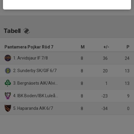
Tabell
Pantamera Pojkar Röd 7
M
+/-
P
1. Arvidsjaur IF 7/8
8
36
24
2. Sunderby SK/GIF 6/7
8
20
13
3. Bergnäsets AIK/Alviks IK 5/6/7/8
8
1
13
4. IBK Boden/IBK Luleå 7
8
-23
9
5. Haparanda AIK 6/7
8
-34
0