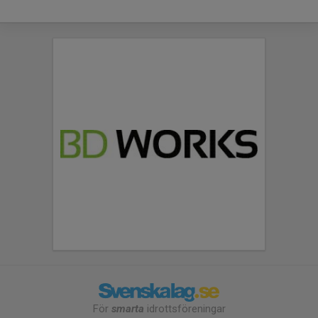
För
smarta
idrottsföreningar