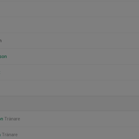
m
son
t
on
Tränare
m
Tränare