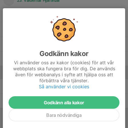
23. Valdemar Hjärtedal
24. Einar Potila
26. Joel Alamäki
27. Truls Moberg
Godkänn kakor
50. Jack Källman
Vi använder oss av kakor (cookies) för att vår
webbplats ska fungera bra för dig. De används
Ledare
även för webbanalys i syfte att hjälpa oss att
förbättra våra tjänster.
Så använder vi cookies
Daniel Potila
Tränare
Johan Persson
Huvudtränare
Godkänn alla kakor
Bara nödvändiga
Referat