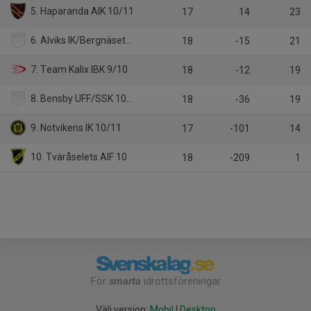
5. Haparanda AIK 10/11
17
14
23
6. Alviks IK/Bergnäsets AIK 10/11
18
-15
21
7. Team Kalix IBK 9/10
18
-12
19
8. Bensby UFF/SSK 10/11
18
-36
19
9. Notvikens IK 10/11
17
-101
14
10. Tväråselets AIF 10
18
-209
1
För
smarta
idrottsföreningar
Välj version:
Mobil
|
Desktop