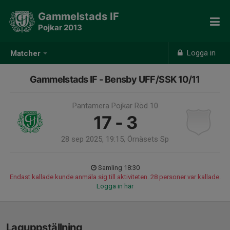
Gammelstads IF
Pojkar 2013
Logga in
Matcher
Gammelstads IF - Bensby UFF/SSK 10/11
Pantamera Pojkar Röd 10
17 - 3
28 sep 2025, 19:15, Örnäsets Sp
Samling 18:30
Endast kallade kunde anmäla sig till aktiviteten. 28 personer var kallade.
Logga in här
Laguppställning