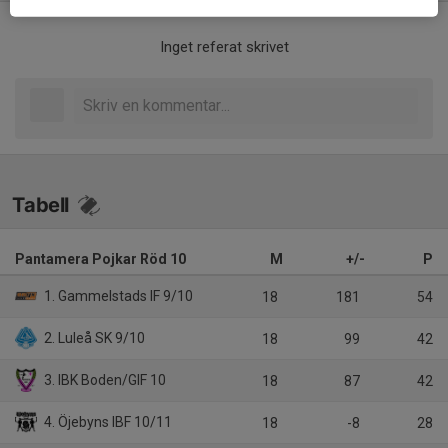
Inget referat skrivet
Tabell
Pantamera Pojkar Röd 10
M
+/-
P
1. Gammelstads IF 9/10
18
181
54
2. Luleå SK 9/10
18
99
42
3. IBK Boden/GIF 10
18
87
42
4. Öjebyns IBF 10/11
18
-8
28