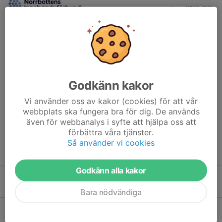
Dela nyhet
Godkänn kakor
Vi använder oss av kakor (cookies) för att vår
webbplats ska fungera bra för dig. De används
Tidigare nyheter
även för webbanalys i syfte att hjälpa oss att
förbättra våra tjänster.
Så använder vi cookies
Uppstart innebandyträningsgrupp för tjejer födda 2016-2018
1 nov 2024
Godkänn alla kakor
Född 2018 och vill testa på innebandy?
23 sep 2024
Bara nödvändiga
Född 2016-2017 och sugen på Innebandy?
22 jan 2024