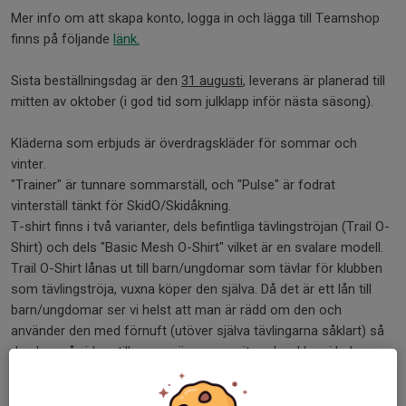
Mer info om att skapa konto, logga in och lägga till Teamshop
finns på följande
länk.
Sista beställningsdag är den
31 augusti
, leverans är planerad till
mitten av oktober (i god tid som julklapp inför nästa säsong).
Kläderna som erbjuds är överdragskläder för sommar och
vinter.
"Trainer" är tunnare sommarställ, och "Pulse" är fodrat
vinterställ tänkt för SkidO/Skidåkning.
T-shirt finns i två varianter, dels befintliga tävlingströjan (Trail O-
Shirt) och dels "Basic Mesh O-Shirt" vilket är en svalare modell.
Trail O-Shirt lånas ut till barn/ungdomar som tävlar för klubben
som tävlingströja, vuxna köper den själva. Då det är ett lån till
barn/ungdomar ser vi helst att man är rädd om den och
använder den med förnuft (utöver själva tävlingarna såklart) så
den kan gå vidare till yngre när man vuxit ur den. Har ni behov av
tävlingströja för barn/ungdomar kontakta ledare.
Ambition Race är tävlingställ för SkidO, tillhandahålls av klubben