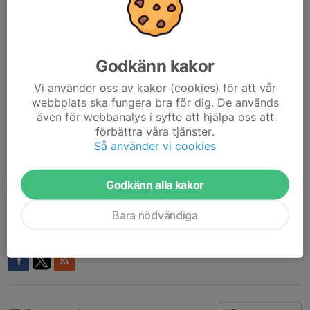
för barn/ungdomar medan vuxna köper själva. Vid behov för
barn/ungdomar kontakta ledare senast 31 augusti.
OBS, de kortare orienteringsbyxorna är tyvärr inte klubbmärkta.
Godkänn kakor
Sektionen subventionerar kläder till sektionsmedlemmar upp till
16 år. På juniorstorlekar är subventionen redan avdragen men
Vi använder oss av kakor (cookies) för att vår
webbplats ska fungera bra för dig. De används
vuxenstorlekar kompenseras i efterhand. Undantaget är
även för webbanalys i syfte att hjälpa oss att
mössor/pannband vilka säljs till samma pris för alla medlemmar
förbättra våra tjänster.
i sektionen.
Så använder vi cookies
Vid frågor kontakta:
Daniel Winell
Godkänn alla kakor
winell_84@hotmail.se
070-2296674
Bara nödvändiga
Dela nyhet