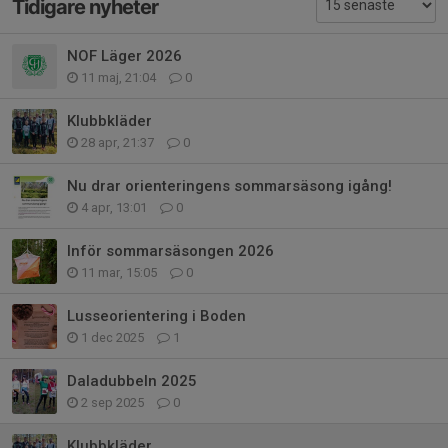
Tidigare nyheter
NOF Läger 2026
11 maj, 21:04
0
Klubbkläder
28 apr, 21:37
0
Nu drar orienteringens sommarsäsong igång!
4 apr, 13:01
0
Inför sommarsäsongen 2026
11 mar, 15:05
0
Lusseorientering i Boden
1 dec 2025
1
Daladubbeln 2025
2 sep 2025
0
Klubbkläder