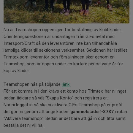
Nu är Teamshopen öppen igen för beställning av klubbkläder.
Orienteringssektionen är undantagen från GIFs avtal med
Intersport/Craft då den leverantören inte kan tillhandahålla
lämpliga kläder till sektionens verksamhet. Sektionen har istället
Trimtex som leverantör och försäljningen sker genom en
Teamshop, som är öppen under en kortare period varje år för
köp av kläder.
Teamshopen nås på följande
länk
.
För att komma in i den krävs ett konto hos Trimtex, har ni inget
sedan tidigare så välj "Skapa Konto" och registrera er.
När ni loggat in så ska ni aktivera GIFs Teamshop på er profil,
det gör ni genom att ange koden:
gammelstadsif-3737
i rutan
"Aktivera teamshop". Sedan är det bara att gå in och titta samt
beställa det ni vill ha.