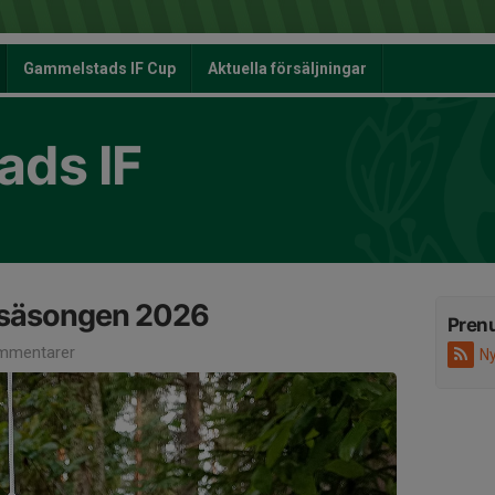
Gammelstads IF Cup
Aktuella försäljningar
ds IF
rsäsongen 2026
Pren
mmentarer
Ny