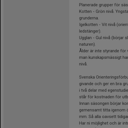
Planerade grupper för säs
Kotten - Grön nivå. Yngsta
grunderna.
Igelkotten - Vit nivå (ori
ledstänger).
Ugglan - Gul nivå (börjar s
naturen).
Ålder är inte styrande för v
man kunskapsmässigt hamn
nivå.
Svenska Orienteringsförbun
givande och ger en bra gr
i två delar med egenstudie
står för kostnaden för utbi
Innan säsongen börjar kom
gemensamt titta igenom öv
mm. Så alla oavsett tidiga
Har ni möjlighet och är intr