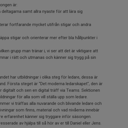
ongen är:
 deltagarna samt allra nyaste för att lära sig
enterar fortfarande mycket utifrån stigar och andra
läppa stigar och orienterar mer efter bla hållpunkter i
ilken grupp man tränar i, vi ser att det är viktigare att
ar i rätt och utmanas och känner sig trygg på sin
det har utbildningar i olika steg för ledare, dessa är
und. Första steget är "Det moderna ledarskapet", den är
r digitalt och sen en digital träff via Teams. Sektionen
ldningar för alla som vill ställa upp som ledare.
mer vi träffas alla nuvarande och blivande ledare och
ningar som finns, material och vad nivåerna innebär
re erfarenhet känner sig tryggare inför säsongen.
esserade av hjälpa till så hör av er till Daniel eller Jens.