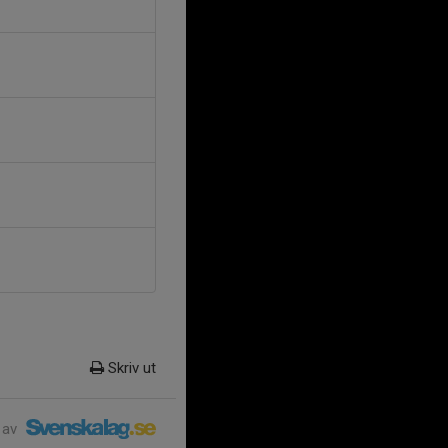
Skriv ut
 av