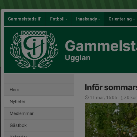
Gammelstads IF
Fotboll
Innebandy
Orientering
Gammelsta
Ugglan
Inför somma
Hem
11 mar, 15:05
0 ko
Nyheter
Medlemmar
Gästbok