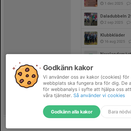
1 dec 2025
Daladubbeln 
2 sep 2025
Klubbkläder
16 aug 2025
Norrlandsmäs
30 jul 2025
Godkänn kakor
NOF Läger 20
Vi använder oss av kakor (cookies) för 
3 maj 2025
webbplats ska fungera bra för dig. De
för webbanalys i syfte att hjälpa oss at
våra tjänster.
Så använder vi cookies
Godkänn alla kakor
Bara nödv
Tjäna pengar till laget