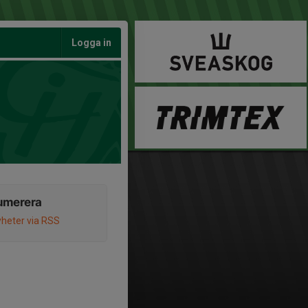
Logga in
umerera
heter via RSS