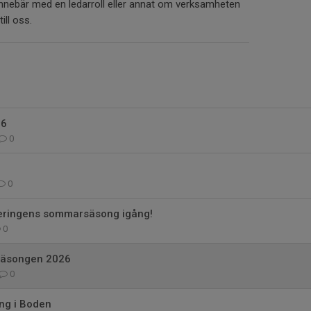
innebär med en ledarroll eller annat om verksamheten
ill oss.
26
0
0
teringens sommarsäsong igång!
0
säsongen 2026
0
ng i Boden