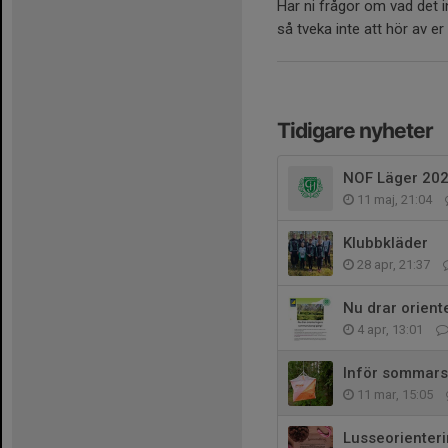
Har ni frågor om vad det 
så tveka inte att hör av er t
Tidigare nyheter
NOF Läger 20
11 maj, 21:04
Klubbkläder
28 apr, 21:37
Nu drar orien
4 apr, 13:01
Inför sommar
11 mar, 15:05
Lusseorienteri