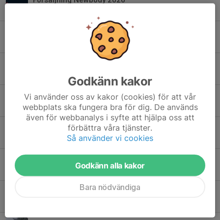
25 maj, 22:30
1
Medlemsbrev - Tack för SprintCupen!
18 maj, 14:10
0
Sista chansen att beställa klubbkläder i helgen
15 maj, 09:01
0
Godkänn kakor
Veckans Bana
Vi använder oss av kakor (cookies) för att vår
webbplats ska fungera bra för dig. De används
3 maj, 21:18
0
även för webbanalys i syfte att hjälpa oss att
förbättra våra tjänster.
Klubbkläder
Så använder vi cookies
28 apr, 21:35
0
Nu drar orienteringens sommarsäsong igång!
Godkänn alla kakor
4 apr, 12:53
0
Bara nödvändiga
SM-helg i Järpen
23 mar, 07:01
0