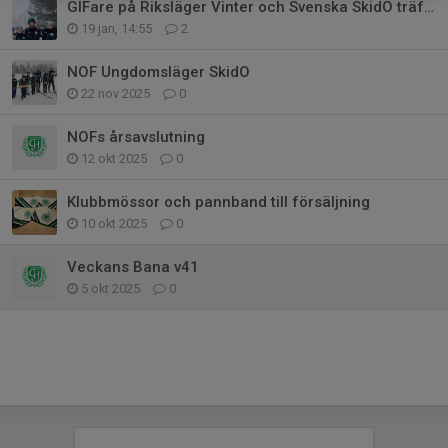
GIFare på Riksläger Vinter och Svenska SkidO träffen
19 jan, 14:55
2
NOF Ungdomsläger SkidO
22 nov 2025
0
NOFs årsavslutning
12 okt 2025
0
Klubbmössor och pannband till försäljning
10 okt 2025
0
Veckans Bana v41
5 okt 2025
0