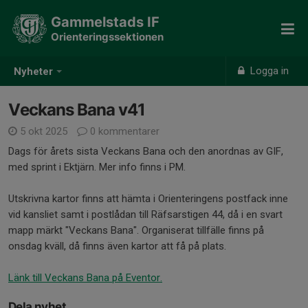
Gammelstads IF
Orienteringssektionen
Logga in
Nyheter
Veckans Bana v41
5 okt 2025
0 kommentarer
Dags för årets sista Veckans Bana och den anordnas av GIF,
med sprint i Ektjärn. Mer info finns i PM.
Utskrivna kartor finns att hämta i Orienteringens postfack inne
vid kansliet samt i postlådan till Räfsarstigen 44, då i en svart
mapp märkt "Veckans Bana". Organiserat tillfälle finns på
onsdag kväll, då finns även kartor att få på plats.
Länk till Veckans Bana på Eventor.
Dela nyhet