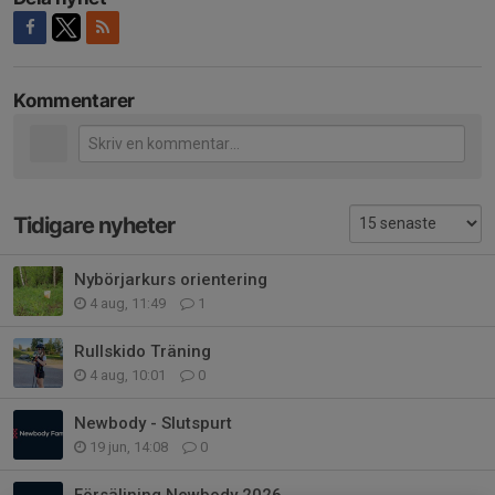
Kommentarer
Tidigare nyheter
Nybörjarkurs orientering
4 aug, 11:49
1
Rullskido Träning
4 aug, 10:01
0
Newbody - Slutspurt
19 jun, 14:08
0
Försäljning Newbody 2026