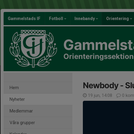
Gammelstads IF
Fotboll
Innebandy
Orientering
Gammelsta
Orienteringssektio
Newbody - Sl
Hem
19 jun, 14:08
0 kom
Nyheter
Medlemmar
Våra grupper