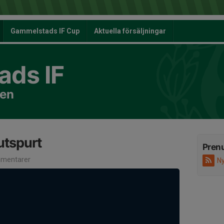
Gammelstads IF Cup
Aktuella försäljningar
ds IF
nen
utspurt
Pren
mentarer
Ny