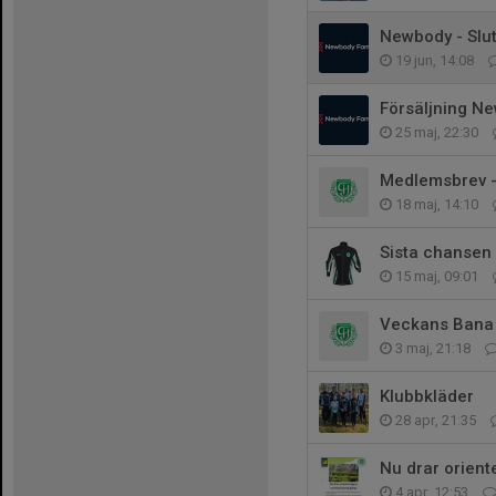
Newbody - Slu
19 jun, 14:08
Försäljning N
25 maj, 22:30
Medlemsbrev -
18 maj, 14:10
Sista chansen 
15 maj, 09:01
Veckans Bana
3 maj, 21:18
Klubbkläder
28 apr, 21:35
Nu drar orien
4 apr, 12:53