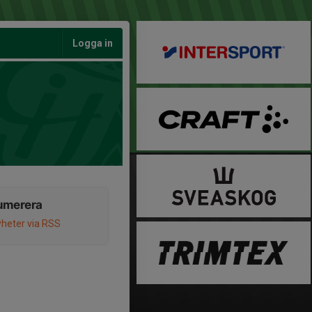
Logga in
umerera
heter via RSS