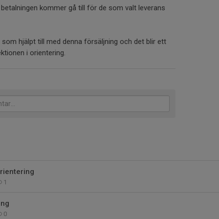
etalningen kommer gå till för de som valt leverans
a som hjälpt till med denna försäljning och det blir ett
ktionen i orientering.
rientering
1
ing
0