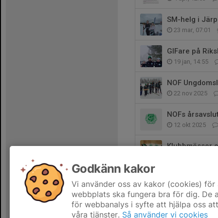
SM-helg i Jär
23 mar, 07:01
GIFare på Riks
19 jan, 14:55
NOF Ungdomsl
22 nov 2025
NOFs årsavslu
12 okt 2025
Klubbmössor oc
10 okt 2025
Godkänn kakor
Veckans Bana
Vi använder oss av kakor (cookies) för 
5 okt 2025
webbplats ska fungera bra för dig. De
för webbanalys i syfte att hjälpa oss at
våra tjänster.
Så använder vi cookies