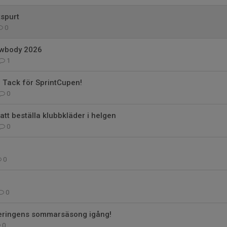
tspurt
0
ewbody 2026
1
 Tack för SprintCupen!
0
att beställa klubbkläder i helgen
0
0
0
teringens sommarsäsong igång!
0