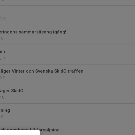
0
teringens sommarsäsong igång!
0
pen
0
läger Vinter och Svenska SkidO träffen
2
äger SkidO
0
tning
0
h pannband till försäljning