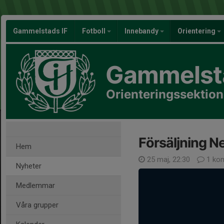
Gammelstads IF
Fotboll
Innebandy
Orientering
Gammelsta
Orienteringssektio
Försäljning 
Hem
25 maj, 22:30
1 ko
Nyheter
Medlemmar
Våra grupper