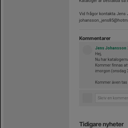
Kataloger är beställda s
Vid frågor kontakta Jens
johansson_jens85@hotma
Kommentarer
Jens Johansson
Hej,
Nu har katalogern
Kommer finnas at
imorgon (onsdag 3
Kommer även tas m
Tidigare nyheter