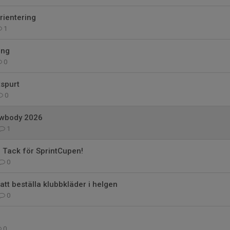
rientering
1
ing
0
tspurt
0
ewbody 2026
1
 Tack för SprintCupen!
0
att beställa klubbkläder i helgen
0
0