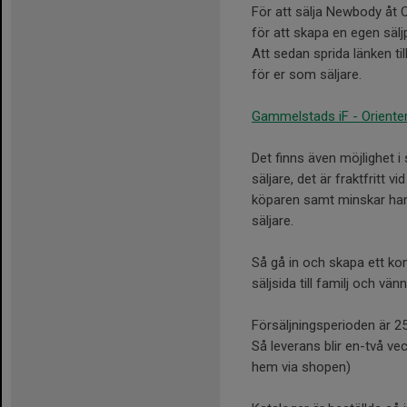
För att sälja Newbody åt O
för att skapa en egen säljp
Att sedan sprida länken til
för er som säljare.
Gammelstads iF - Oriente
Det finns även möjlighet 
säljare, det är fraktfritt 
köparen samt minskar han
säljare.
Så gå in och skapa ett kon
säljsida till familj och vänn
Försäljningsperioden är 25/
Så leverans blir en-två v
hem via shopen)