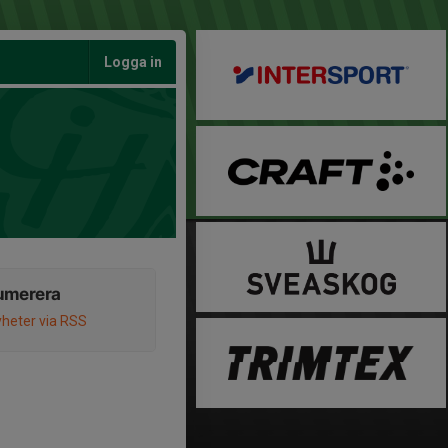
Logga in
umerera
heter via RSS