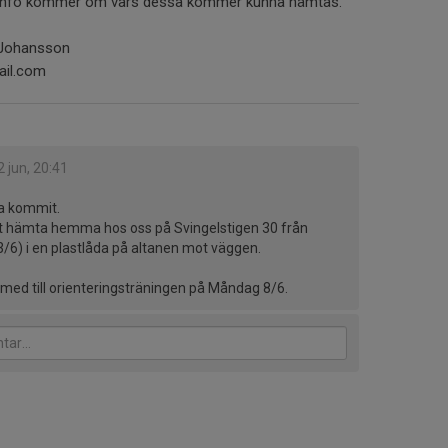
å info kommer om vars dessa kommer kunna hämtas.
 Johansson
il.com
2 jun, 20:41
a kommit.
t hämta hemma hos oss på Svingelstigen 30 från
/6) i en plastlåda på altanen mot väggen.
ed till orienteringsträningen på Måndag 8/6.