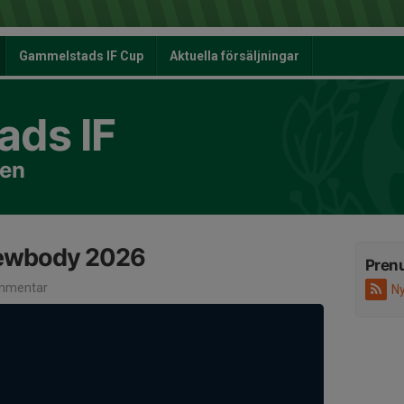
Gammelstads IF Cup
Aktuella försäljningar
ds IF
nen
Newbody 2026
Pren
mmentar
Ny