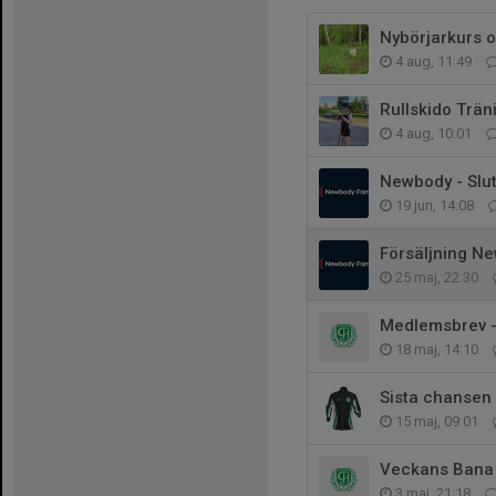
Nybörjarkurs o
4 aug, 11:49
Rullskido Trän
4 aug, 10:01
Newbody - Slu
19 jun, 14:08
Försäljning N
25 maj, 22:30
Medlemsbrev -
18 maj, 14:10
Sista chansen 
15 maj, 09:01
Veckans Bana
3 maj, 21:18