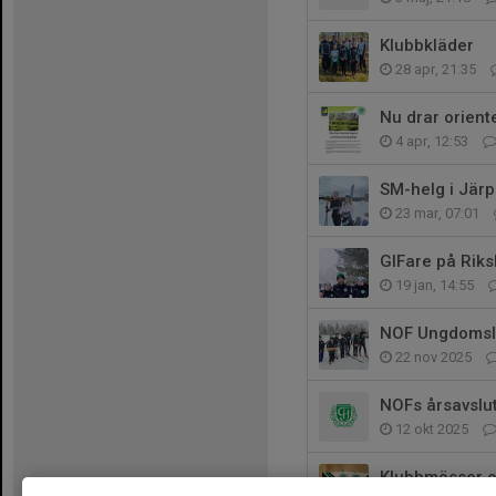
Klubbkläder
28 apr, 21:35
Nu drar orien
4 apr, 12:53
SM-helg i Jär
23 mar, 07:01
GIFare på Riks
19 jan, 14:55
NOF Ungdomsl
22 nov 2025
NOFs årsavslu
12 okt 2025
Klubbmössor oc