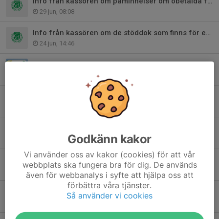
Info från kassören om påminnelser om obetalda fakturor
29 jun, 08:08
Info från kassören om de stöddok som finns för era ekonomirelaterade behov
24 jun, 14:46
Swish, Fritidskortet och nytt Bankgiro
4 jun, 08:00
Informationsbrev från kassören om förändringar
31 maj, 22:20
Ny kanslist på vårt kansli och därmed förändrade rutiner från 1 juni
Godkänn kakor
29 maj, 13:32
Vi använder oss av kakor (cookies) för att vår
Scanningskod ICA Maxi
webbplats ska fungera bra för dig. De används
17 apr, 10:35
även för webbanalys i syfte att hjälpa oss att
förbättra våra tjänster.
Dags för årsmöte
Så använder vi cookies
3 mar, 19:59