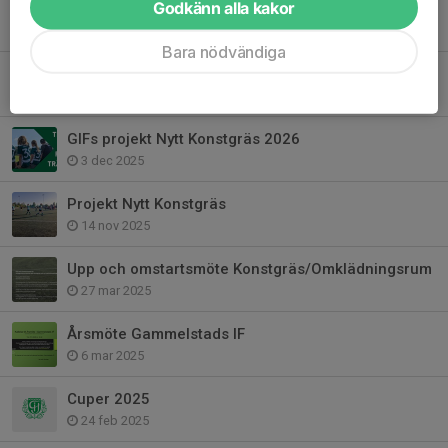
Godkänn alla kakor
Lions Alla platsar-stipendiet
13 feb, 07:45
Bara nödvändiga
Sockar i lager
29 jan, 09:28
GIFs projekt Nytt Konstgräs 2026
3 dec 2025
Projekt Nytt Konstgräs
14 nov 2025
Upp och omstartsmöte Konstgräs/Omklädningsrum
27 mar 2025
Årsmöte Gammelstads IF
6 mar 2025
Cuper 2025
24 feb 2025