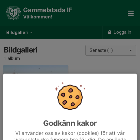
Gammelstads IF
Välkommen!
Logga in
Bildgalleri
Bildgalleri
Senaste (1)
1 album
Föreningsdomarkurs Fotboll
2018-05-09
|
4 st
Godkänn kakor
Vi använder oss av kakor (cookies) för att vår
webbplats ska fungera bra för dig. De används