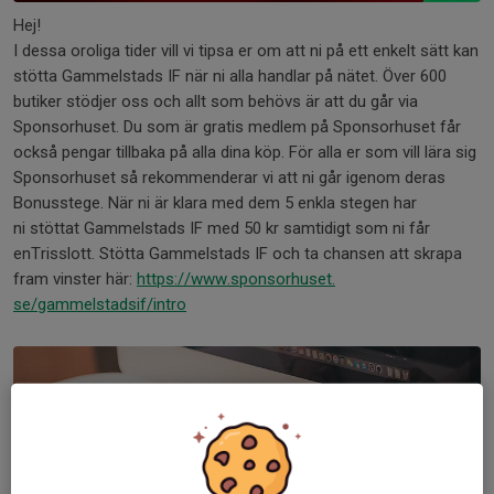
Hej!
I dessa oroliga tider vill vi tipsa er om att ni på ett enkelt sätt kan
stötta Gammelstads IF när ni alla handlar på nätet. Över 600
butiker stödjer oss och allt som behövs är att du går via
Sponsorhuset. Du som är gratis medlem på Sponsorhuset får
också pengar tillbaka på alla dina köp. För alla er som vill lära sig
Sponsorhuset så rekommenderar vi att ni går igenom deras
Bonusstege. När ni är klara med dem 5 enkla stegen har
ni stöttat Gammelstads IF med 50 kr samtidigt som ni får
enTrisslott. Stötta Gammelstads IF och ta chansen att skrapa
fram vinster här:
https://www.sponsorhuset.
se/gammelstadsif/intro