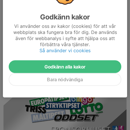
Godkänn kakor
Vi använder oss av kakor (cookies) för att vår
Aktivera
"handla smart"
på din dator:
webbplats ska fungera bra för dig. De används
Då blir du automatiskt påmind varje gång du besöker en butik
även för webbanalys i syfte att hjälpa oss att
förbättra våra tjänster.
som är kopplad till Sponsorhuset. Både du och Gammelstads IF
Så använder vi cookies
får pengar tillbaka när du handlar från över 600 välkända
nätbutiker. Följ länken för att läsa mer och aktivera tillägget för
Chrome, Firefox eller Safari på din dator. -
Handla smart
Godkänn alla kakor
Bara nödvändiga