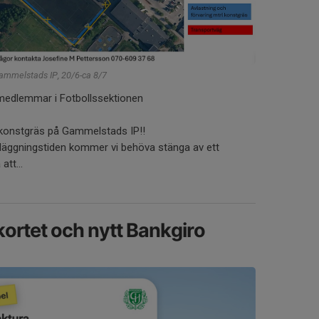
ammelstads IP, 20/6-ca 8/7
la medlemmar i Fotbollssektionen
tt konstgräs på Gammelstads IP!!
nläggningstiden kommer vi behöva stänga av ett
att...
kortet och nytt Bankgiro