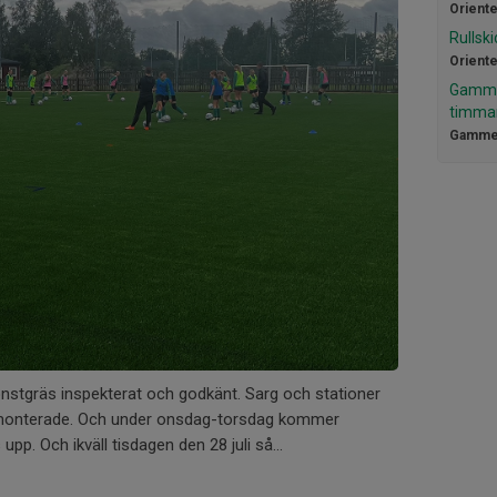
Oriente
Rullsk
Oriente
Gammel
timmar
Gammel
konstgräs inspekterat och godkänt. Sarg och stationer
r monterade. Och under onsdag-torsdag kommer
pp. Och ikväll tisdagen den 28 juli så...