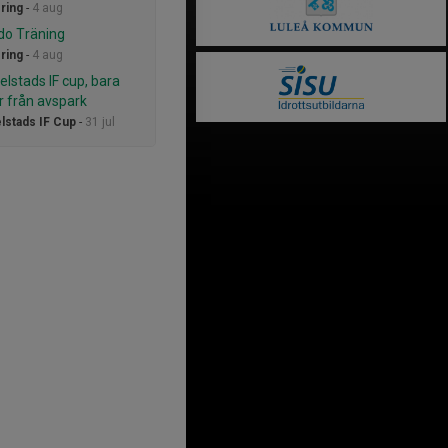
ring
-
4 aug
ido Träning
ring
-
4 aug
stads IF cup, bara
 från avspark
stads IF Cup
-
31 jul