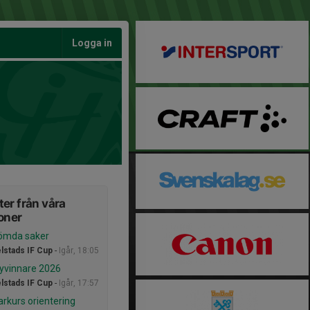
Logga in
er från våra
oner
ömda saker
stads IF Cup
-
Igår, 18:05
ayvinnare 2026
stads IF Cup
-
Igår, 17:57
arkurs orientering