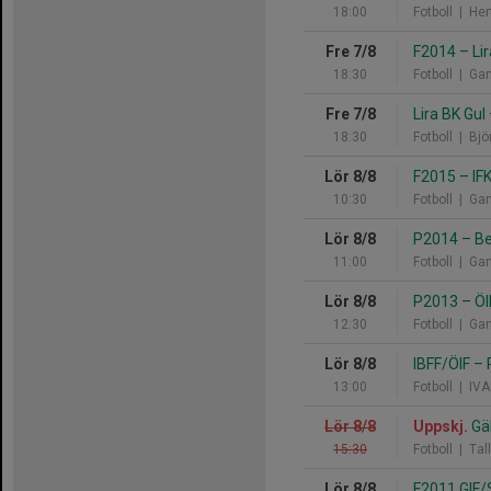
18:00
Fotboll
| Hert
Fre 7/8
F2014
–
Lir
18:30
Fotboll
| Gam
Fre 7/8
Lira BK Gul
18:30
Fotboll
| Björ
Lör 8/8
F2015
–
IFK
10:30
Fotboll
| Gam
Lör 8/8
P2014
–
Be
11:00
Fotboll
| Gam
Lör 8/8
P2013
–
ÖI
12:30
Fotboll
| Gam
Lör 8/8
IBFF/ÖIF
–
13:00
Fotboll
| IVA
Lör 8/8
Uppskj.
Gä
15:30
Fotboll
| Tall
Lör 8/8
F2011 GIF/