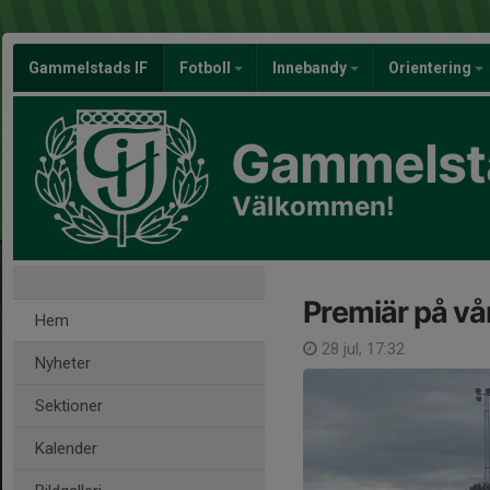
Gammelstads IF
Fotboll
Innebandy
Orientering
Gammelsta
Välkommen!
Premiär på vå
Hem
28 jul, 17:32
Nyheter
Sektioner
Kalender