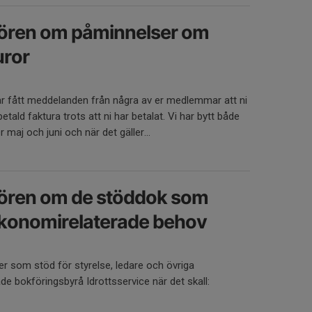
sören om påminnelser om
uror
har fått meddelanden från några av er medlemmar att ni
tald faktura trots att ni har betalat. Vi har bytt både
maj och juni och när det gäller...
sören om de stöddok som
 ekonomirelaterade behov
er som stöd för styrelse, ledare och övriga
ade bokföringsbyrå Idrottsservice när det skall: