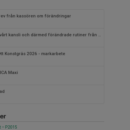
rev från kassören om förändringar
Ny kanslist på vårt kansli och därmed förändrade rutiner från 1 juni
ytt Konstgräs 2026 - markarbete
ICA Maxi
ad
er
t
–
P2015