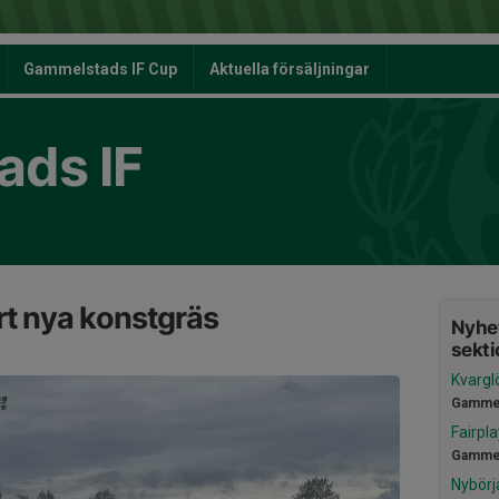
Gammelstads IF Cup
Aktuella försäljningar
ds IF
rt nya konstgräs
Nyhet
sekti
Kvargl
Gammel
Fairpl
Gammel
Nybörj