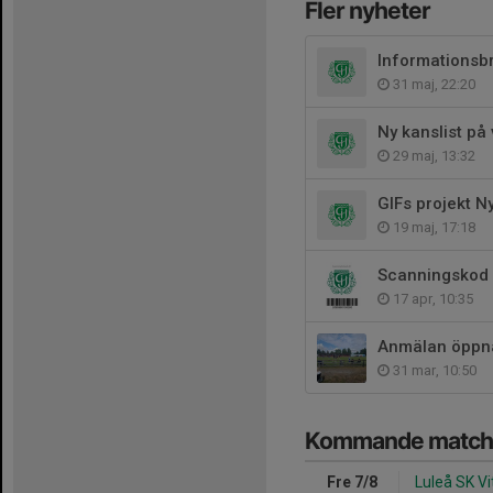
Fler nyheter
Informationsb
31 maj, 22:20
29 maj, 13:32
GIFs projekt N
19 maj, 17:18
Scanningskod 
17 apr, 10:35
Anmälan öppn
31 mar, 10:50
Kommande match
Fre 7/8
Luleå SK Vi