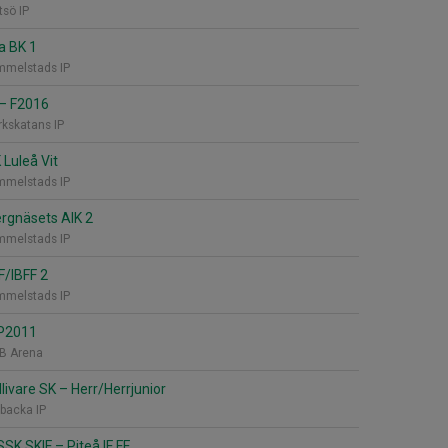
sö IP
a BK 1
melstads IP
–
F2016
kskatans IP
 Luleå Vit
melstads IP
rgnäsets AIK 2
melstads IP
F/IBFF 2
melstads IP
P2011
B Arena
llivare SK
–
Herr/Herrjunior
backa IP
SSK SKIF
–
Piteå IF FF