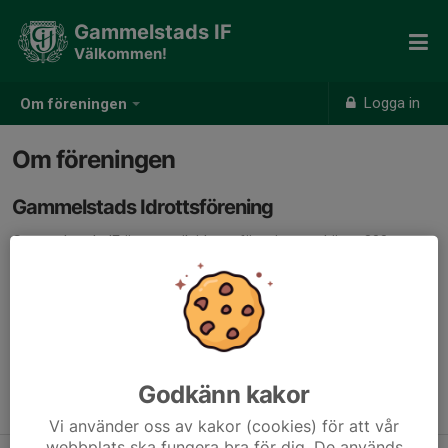
Gammelstads IF
Välkommen!
Logga in
Om föreningen
Om föreningen
Gammelstads Idrottsförening
Gammelstads IF är en anrik idrottsförening med över 800
medlemmar och medlemsantalet växer hela tiden. Gammelstads
IF bildades redan 1927 och föreningen består idag av tre
sektioner:
fotboll, innebandy och orientering.
Förutom idrott - med huvudsaklig inriktning på breddidrott för
barn och ungdom - ansvarar vi för
Gammelstads IF:s cup
, som
Godkänn kakor
är Luleås största fotbollsturnering.
Vi använder oss av kakor (cookies) för att vår
webbplats ska fungera bra för dig. De används