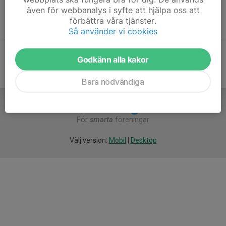
även för webbanalys i syfte att hjälpa oss att
Medlemsavgift i Gammelstads IF
förbättra våra tjänster.
Enskild medlem 250 kr / Familj 500 kr.
Så använder vi cookies
Godkänn alla kakor
Bara nödvändiga
För
smarta
föreningar
Välj version:
Mobil
|
Desktop