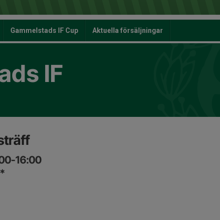
Gammelstads IF Cup
Aktuella försäljningar
ds IF
träff
:00-16:00
*