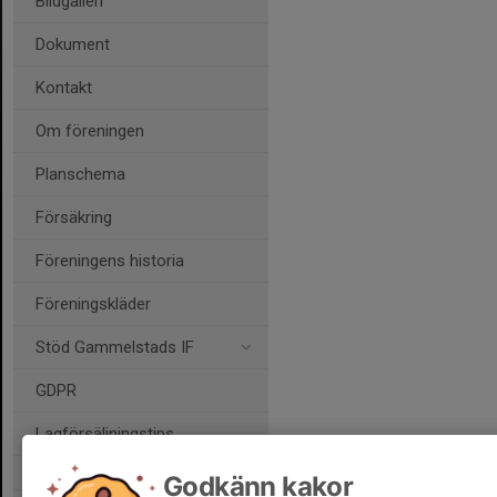
Bildgalleri
Dokument
Kontakt
Om föreningen
Planschema
Försäkring
Föreningens historia
Föreningskläder
Stöd Gammelstads IF
GDPR
Lagförsäljningstips
Godkänn kakor