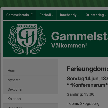
Gammelstads IF
Fotboll
Innebandy
Orientering
Gammelsta
Välkommen!
Ferieungdoms
Hem
Söndag 14 jun, 13
Nyheter
**Konferensrum*
Sektioner
Samling: 13:00
Kalender
Tobias Skogsberg