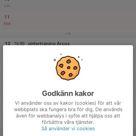
Lör
11
Sön
v.3
12
16:00
vinterträning Arcus
17:15
Mån
Arcushallen
13
Tis
14
Ons
Godkänn kakor
15
Vi använder oss av kakor (cookies) för att vår
Tor
webbplats ska fungera bra för dig. De används
även för webbanalys i syfte att hjälpa oss att
16
förbättra våra tjänster.
Fre
Så använder vi cookies
17
10:30
Träning