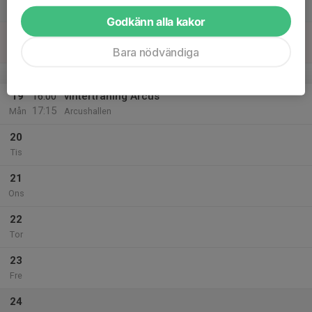
12:00
Lör
Arcus
Godkänn alla kakor
18
Sön
Bara nödvändiga
v.4
19
16:00
vinterträning Arcus
17:15
Mån
Arcushallen
20
Tis
21
Ons
22
Tor
23
Fre
24