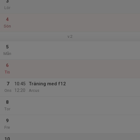
3
Lör
4
Sön
v.2
5
Mån
6
Tis
7
10:45
Träning med f12
12:20
Ons
Arcus
8
Tor
9
Fre
10