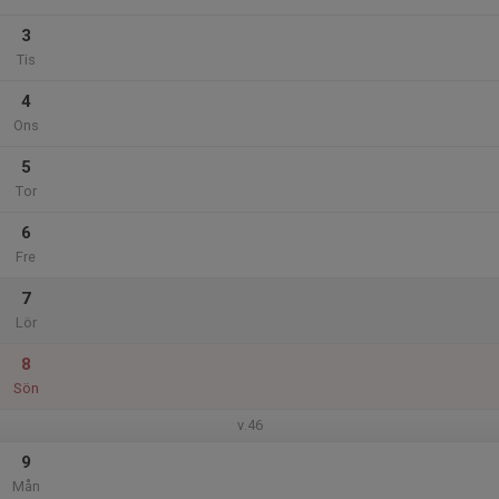
3
Tis
4
Ons
5
Tor
6
Fre
7
Lör
8
Sön
v.46
9
Mån