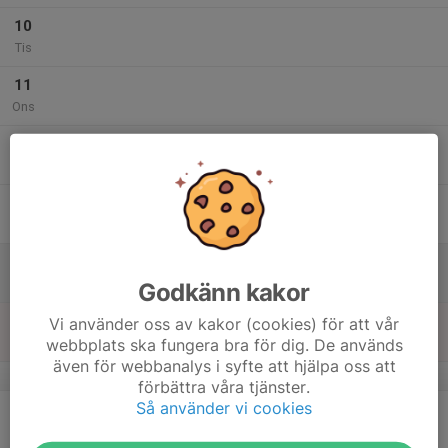
10
Tis
11
Ons
12
Tor
13
Fre
14
Lör
Godkänn kakor
15
Vi använder oss av kakor (cookies) för att vår
webbplats ska fungera bra för dig. De används
Sön
även för webbanalys i syfte att hjälpa oss att
v.47
förbättra våra tjänster.
Så använder vi cookies
16
Mån