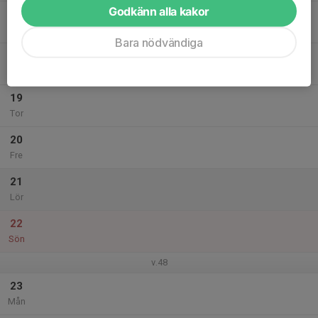
Godkänn alla kakor
17
Tis
Bara nödvändiga
18
Ons
19
Tor
20
Fre
21
Lör
22
Sön
v.48
23
Mån