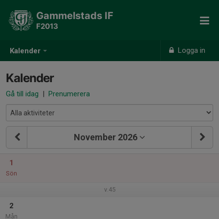
Gammelstads IF
F2013
Logga in
Kalender
Kalender
Gå till idag
|
Prenumerera
November 2026
1
Sön
v.45
2
Mån