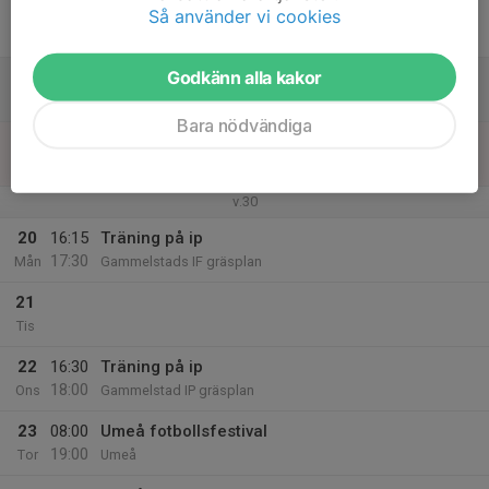
17
Så använder vi cookies
Fre
Godkänn alla kakor
18
Lör
Bara nödvändiga
19
Sön
v.30
20
16:15
Träning på ip
17:30
Mån
Gammelstads IF gräsplan
21
Tis
22
16:30
Träning på ip
18:00
Ons
Gammelstad IP gräsplan
23
08:00
Umeå fotbollsfestival
19:00
Tor
Umeå