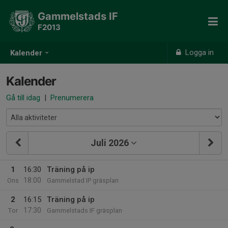
Gammelstads IF
F2013
Logga in
Kalender
Kalender
Gå till idag
|
Prenumerera
Juli 2026
1
16:30
Träning på ip
18:00
Ons
Gammelstad IP gräsplan
2
16:15
Träning på ip
17:30
Tor
Gammelstads IF gräsplan