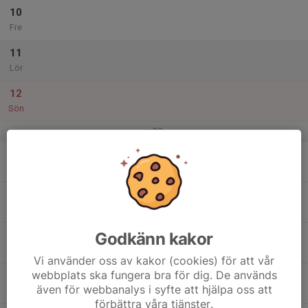
10
Fre
11
Lör
12
Sön
v.29
13
Mån
14
Tis
Godkänn kakor
15
Ons
Vi använder oss av kakor (cookies) för att vår
webbplats ska fungera bra för dig. De används
16
även för webbanalys i syfte att hjälpa oss att
Tor
förbättra våra tjänster.