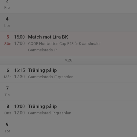
3
Fre
4
Lör
5
15:00
Match mot Lira BK
17:00
Sön
COOP Norrbotten Cup F13 år Kvartsfinaler
Gammelstads IP
v.28
6
16:15
Träning på ip
17:30
Mån
Gammelstads IF gräsplan
7
Tis
8
10:00
Träning på ip
12:00
Ons
Gammelstad IP gräsplan
9
Tor