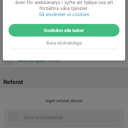
även för webbanalys i syfte att hjälpa oss att
Anton Andersson
Tränare
förbättra våra tjänster.
Så använder vi cookies
Fredrik Harnevik
Tränare
Godkänn alla kakor
Johanna Myrhaug
Lagledare
Bara nödvändiga
Martin Myrhaug
Tränare
Niklas Berglund
Tränare
Referat
Inget referat skrivet