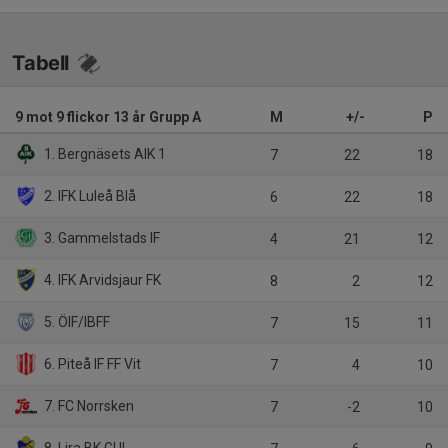
Tabell
9 mot 9 flickor 13 år Grupp A
M
+/-
P
1. Bergnäsets AIK 1
7
22
18
2. IFK Luleå Blå
6
22
18
3. Gammelstads IF
4
21
12
4. IFK Arvidsjaur FK
8
2
12
5. ÖIF/IBFF
7
15
11
6. Piteå IF FF Vit
7
4
10
7. FC Norrsken
7
-2
10