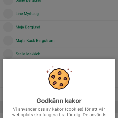
Junie Berglund
Line Myrhaug
Maja Berglund
Majlis Kask Bergström
Stella Makkieh
Stina Boqvist
Tova Harnevik
Tyra Sundberg
Godkänn kakor
Ledare
Vi använder oss av kakor (cookies) för att vår
webbplats ska fungera bra för dig. De används