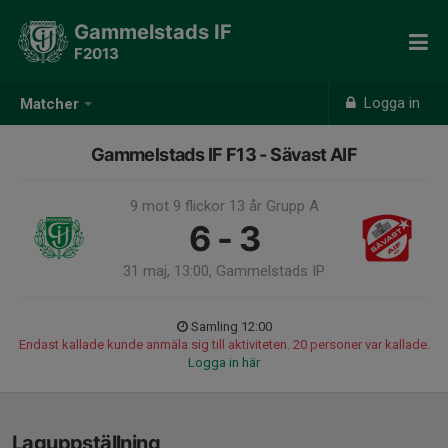
Gammelstads IF
F2013
Logga in
Matcher
Gammelstads IF F13 - Sävast AIF
9 mot 9 flickor 13 år Grupp A
6 - 3
31 maj, 13:00, Gammelstads IP
Samling 12:00
Endast kallade kunde anmäla sig till aktiviteten. 20 personer var kallade.
Logga in här
Laguppställning