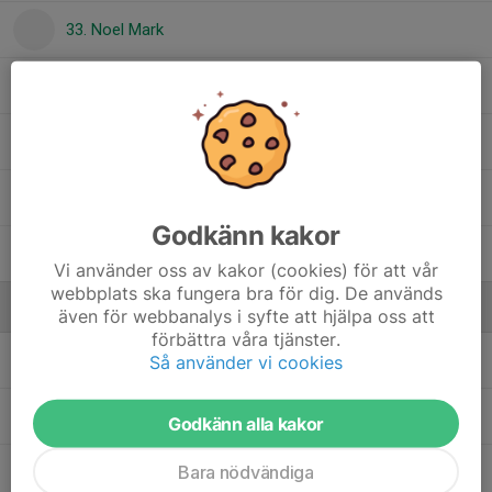
33. Noel Mark
15. Olle Leander
22. Robin Nilsson
25. Tiam Flygel
Godkänn kakor
18. Ville Wårell
Vi använder oss av kakor (cookies) för att vår
webbplats ska fungera bra för dig. De används
Ledare
även för webbanalys i syfte att hjälpa oss att
förbättra våra tjänster.
Daniel Grönlund
Tränare
Så använder vi cookies
Markus Klisics
Lagledare
Godkänn alla kakor
Bara nödvändiga
Peter Leander
Tränare