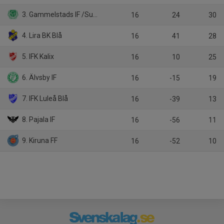
3. Gammelstads IF /Sunderby SK Vit
16
24
30
4. Lira BK Blå
16
41
28
5. IFK Kalix
16
10
25
6. Älvsby IF
16
-15
19
7. IFK Luleå Blå
16
-39
13
8. Pajala IF
16
-56
11
9. Kiruna FF
16
-52
10