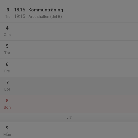
3
18:15
Kommunträning
19:15
Tis
Arcushallen (del B)
4
Ons
5
Tor
6
Fre
7
Lör
8
Sön
v.7
9
Mån