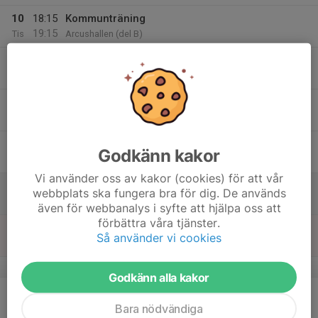
10
18:15
Kommunträning
19:15
Tis
Arcushallen (del B)
11
Ons
12
Tor
13
Godkänn kakor
Fre
Vi använder oss av kakor (cookies) för att vår
14
webbplats ska fungera bra för dig. De används
Lör
även för webbanalys i syfte att hjälpa oss att
förbättra våra tjänster.
15
Så använder vi cookies
Sön
v.8
Godkänn alla kakor
16
Mån
Bara nödvändiga