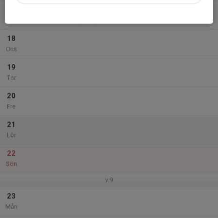
17
18:15
Kommunträning
19:15
Tis
Arcushallen (del B)
18
Ons
19
Tor
20
Fre
21
Lör
22
Sön
v.9
23
Mån