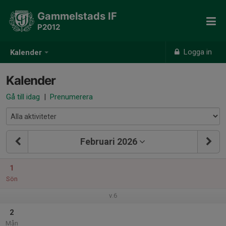
Gammelstads IF
P2012
Logga in
Kalender
Kalender
Gå till idag
|
Prenumerera
Februari 2026
1
Sön
v.6
2
Mån