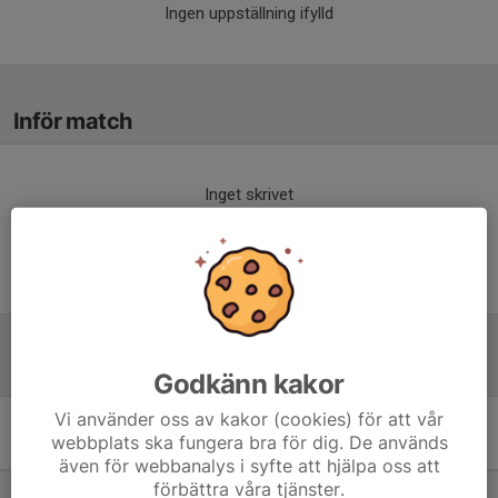
Ingen uppställning ifylld
Inför match
Inget skrivet
Tabell
Godkänn kakor
Vi använder oss av kakor (cookies) för att vår
9 mot 9 Pojkar 14 år Grupp
webbplats ska fungera bra för dig. De används
A
M
+/-
P
även för webbanalys i syfte att hjälpa oss att
förbättra våra tjänster.
1. Storfors AIK 1
7
45
18