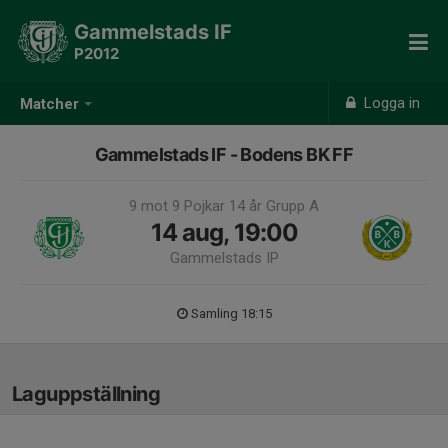
Gammelstads IF
P2012
Logga in
Matcher
Gammelstads IF - Bodens BK FF
9 mot 9 Pojkar 14 år Grupp A
14 aug, 19:00
Gammelstads IP
Samling 18:15
Laguppställning