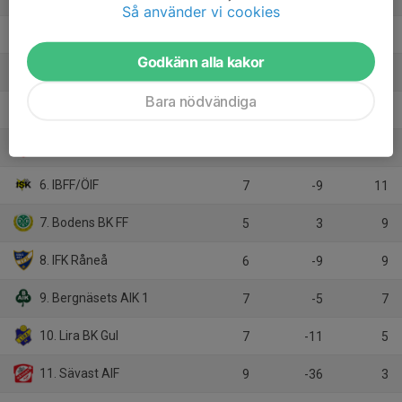
Så använder vi cookies
2. IFK Kalix
8
12
18
Godkänn alla kakor
3. Luleå FC
6
46
15
Bara nödvändiga
4. Kiruna FF
6
15
15
5. Piteå IF FF 1
7
14
15
6. IBFF/ÖIF
7
-9
11
7. Bodens BK FF
5
3
9
8. IFK Råneå
6
-9
9
9. Bergnäsets AIK 1
7
-5
7
10. Lira BK Gul
7
-11
5
11. Sävast AIF
9
-36
3