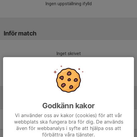
Ingen uppställning ifylld
Inför match
Inget skrivet
Tabell
Godkänn kakor
Vi använder oss av kakor (cookies) för att vår
9 mot 9 Pojkar 14 år Grupp
webbplats ska fungera bra för dig. De används
A
M
+/-
P
även för webbanalys i syfte att hjälpa oss att
förbättra våra tjänster.
1. Storfors AIK 1
7
45
18