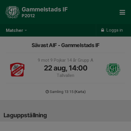
Gammelstads IF
P2012
Logga in
Matcher
Sävast AIF - Gammelstads IF
9 mot 9 Pojkar 14 år Grupp A
22 aug, 14:00
Tallvallen
Samling 13:15
(Karta)
Laguppställning