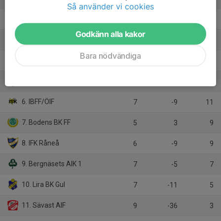
Så använder vi cookies
2. IFK Kalix
8
12
18
Godkänn alla kakor
3. Luleå FC
6
46
15
Bara nödvändiga
4. Kiruna FF
6
15
15
5. Piteå IF FF 1
7
14
15
6. IBFF/ÖIF
7
-9
11
7. Bodens BK FF
5
3
9
8. IFK Råneå
6
-9
9
9. Bergnäsets AIK 1
7
-5
7
10. Lira BK Gul
7
-11
5
11. Sävast AIF
9
-36
3