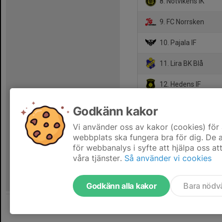
8. Notvikens IK
9. FC Norrsken
10. Pajala IF
11. Lira BK Blå
12. Hedens IF
13. Gällivare SK 2
Godkänn kakor
14. Gammelstads IF 
Vi använder oss av kakor (cookies) för 
webbplats ska fungera bra för dig. De
för webbanalys i syfte att hjälpa oss at
våra tjänster.
Så använder vi cookies
Godkänn alla kakor
Bara nödv
Tjäna pengar till laget