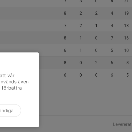
7
3
0
4
21
8
2
2
4
19
7
2
1
4
13
8
1
0
7
16
6
1
0
5
10
8
0
2
6
8
Vit
att vår
6
0
0
6
5
 används även
t förbättra
ändiga
Levererat