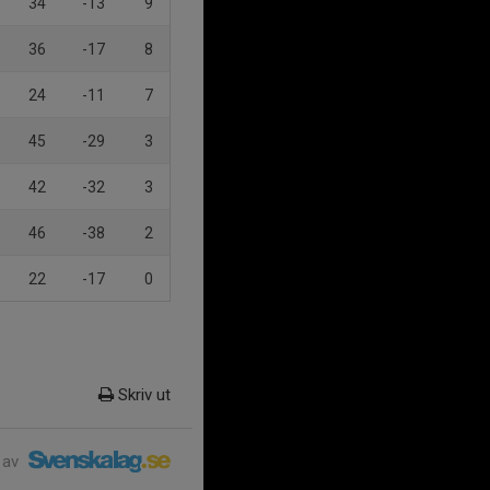
34
-13
9
36
-17
8
24
-11
7
45
-29
3
42
-32
3
46
-38
2
22
-17
0
Skriv ut
 av