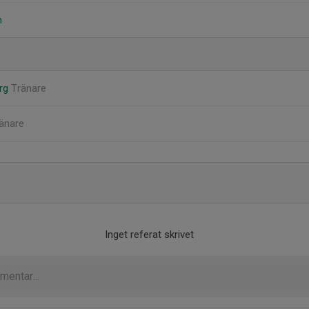
n
erg
Tränare
änare
Inget referat skrivet