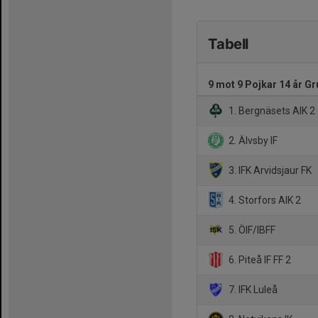
Tabell
9 mot 9 Pojkar 14 år Gr
1. Bergnäsets AIK 2
2. Älvsby IF
3. IFK Arvidsjaur FK
4. Storfors AIK 2
5. ÖIF/IBFF
6. Piteå IF FF 2
7. IFK Luleå