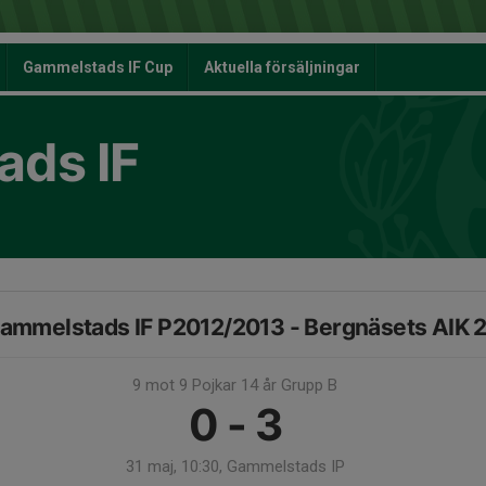
Gammelstads IF Cup
Aktuella försäljningar
ds IF
ammelstads IF P2012/2013 - Bergnäsets AIK 
9 mot 9 Pojkar 14 år Grupp B
0 - 3
31 maj, 10:30, Gammelstads IP