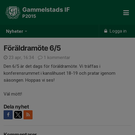
Gammelstads IF
P2015
Logga in
Nyheter
Föräldramöte 6/5
23 apr, 16:34
1 kommentar
Den 6/5 är det dags för föräldramöte. Vi träffas i
konferensrummet i kanslihuset 18-19 och pratar igenom
säsongen. Hoppas vi ses!
Väl mött!
Dela nyhet
Kommentarer