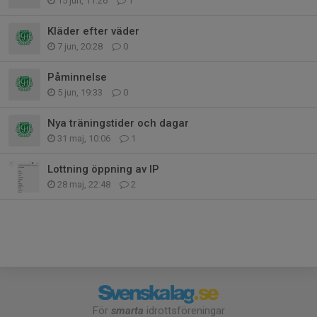
15 jun, 11:26
1
Kläder efter väder
7 jun, 20:28
0
Påminnelse
5 jun, 19:33
0
Nya träningstider och dagar
31 maj, 10:06
1
Lottning öppning av IP
28 maj, 22:48
2
För
smarta
idrottsföreningar