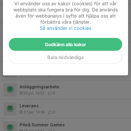
Vi använder oss av kakor (cookies) för att vår
webbplats ska fungera bra för dig. De används
Arbetsuppgifter GIF-cupen
även för webbanalys i syfte att hjälpa oss att
14 jul, 19:08
9
förbättra våra tjänster.
Så använder vi cookies
Kioskvecka vecka 30: Charlie och Oliver
29 jun, 12:05
0
Godkänn alla kakor
Sommarinfo
28 jun, 18:22
2
Bara nödvändiga
PSG - lagen till gruppspelet
23 jun, 20:28
2
Anläggningsarbete
20 jun, 18:01
0
Leverans
17 jun, 19:36
0
Piteå Summer Games