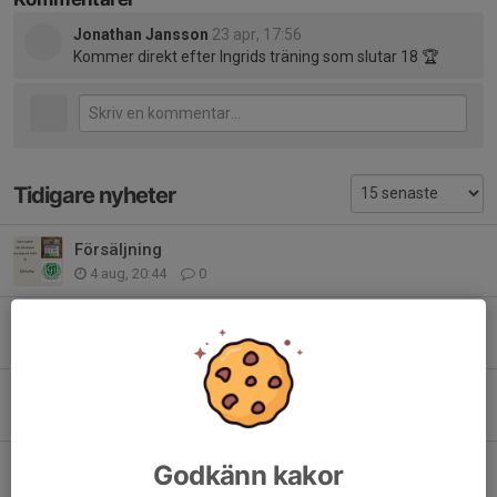
Jonathan Jansson
23 apr, 17:56
Kommer direkt efter Ingrids träning som slutar 18 🏆
Tidigare nyheter
Försäljning
4 aug, 20:44
0
I händelse av dåligt väder
31 jul, 07:16
0
Lagen till GIF-cupen
28 jul, 12:15
0
Inför GIF-cupen
Godkänn kakor
27 jul, 20:50
0