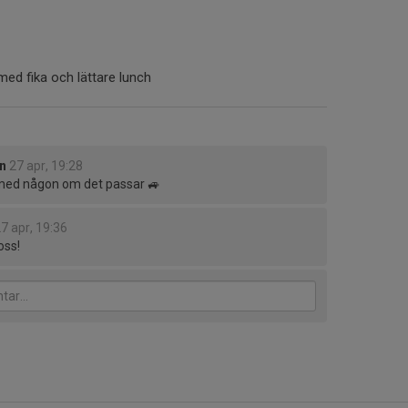
ed fika och lättare lunch
n
27 apr, 19:28
 med någon om det passar 🚙
7 apr, 19:36
oss!