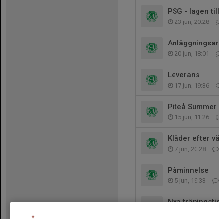
PSG - lagen til
23 jun, 20:28
Anläggningsar
20 jun, 18:01
Leverans
17 jun, 19:36
Piteå Summer
15 jun, 11:26
Kläder efter v
7 jun, 20:28
Påminnelse
5 jun, 19:33
Nya träningsti
31 maj, 10:06