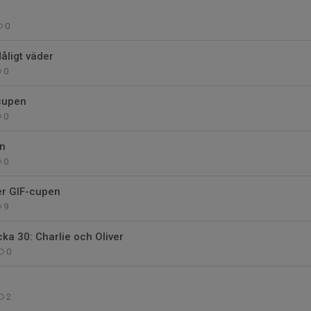
0
dåligt väder
0
-cupen
0
en
0
er GIF-cupen
9
ka 30: Charlie och Oliver
0
2