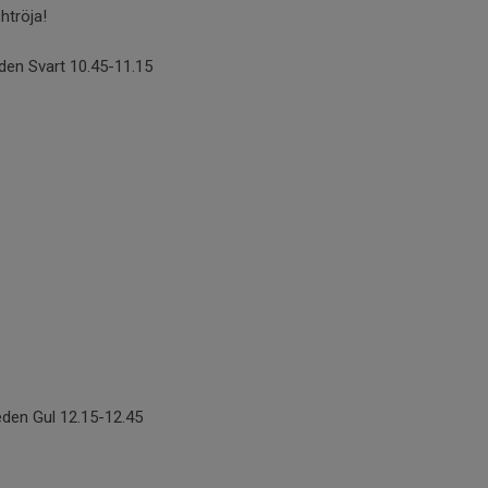
htröja!
en Svart 10.45-11.15
den Gul 12.15-12.45