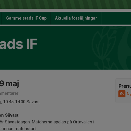
Gammelstads IF Cup
Aktuella försäljningar
ds IF
9 maj
Pren
mentarer
Ny
, 10:45-14:00 Sävast
en Sävast
för Sävastdagen. Matcherna spelas på Örtavallen i
r innan matchstart.