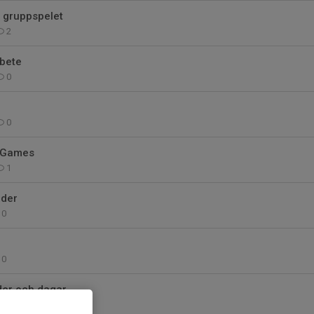
l gruppspelet
2
bete
0
0
 Games
1
äder
0
0
der och dagar
1