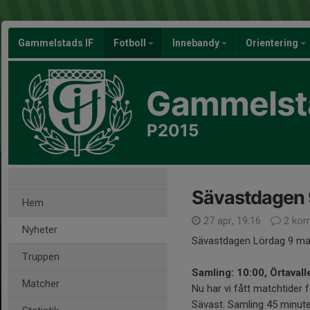
Gammelstads IF
Fotboll
Innebandy
Orientering
Gammelsta
P2015
Sävastdagen 
Hem
27 apr, 19:16
2 kom
Nyheter
Sävastdagen Lördag 9 maj
Truppen
Samling: 10:00, Örtavall
Matcher
Nu har vi fått matchtider 
Sävast. Samling 45 minute