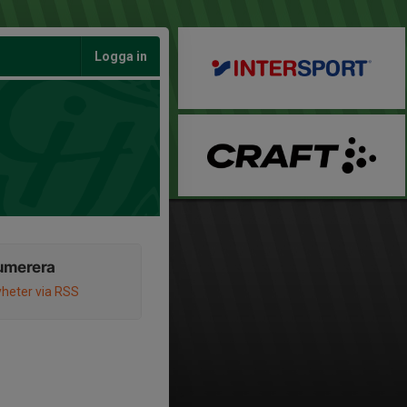
Logga in
umerera
heter via RSS