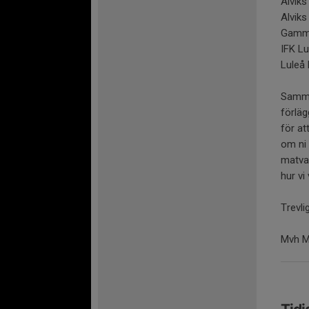
Alviks
Alviks
Gamme
IFK Lu
Luleå
Samma
förläg
för at
om ni 
matvar
hur vi
Trevli
Mvh M