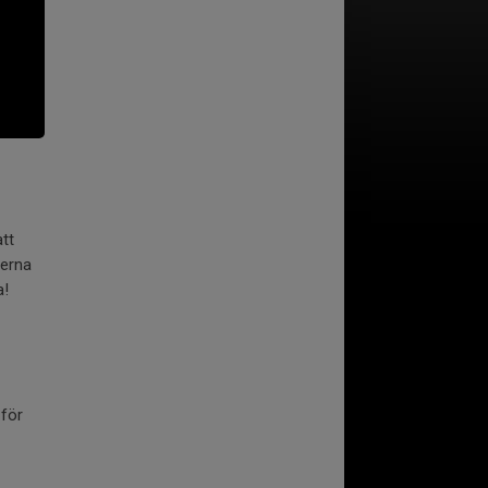
tt
nerna
a!
 för