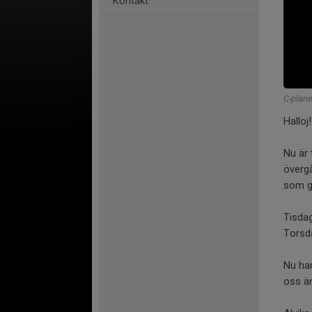
Kontakt
C-plane
Halloj!
Nu är 
övergå
som gä
Tisdag
Torsd
Nu har
oss än