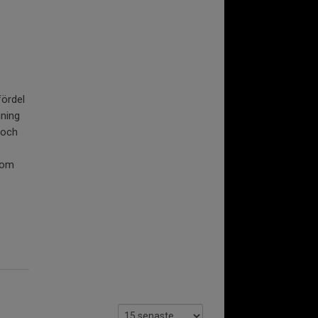
ördel
jning
 och
g om