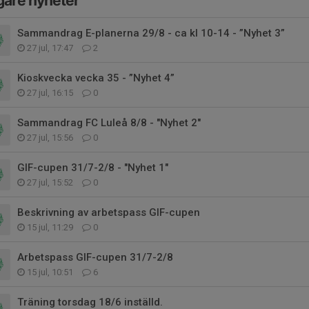
gare nyheter
Sammandrag E-planerna 29/8 - ca kl 10-14 - ”Nyhet 3”
27 jul, 17:47
2
Kioskvecka vecka 35 - ”Nyhet 4”
27 jul, 16:15
0
Sammandrag FC Luleå 8/8 - "Nyhet 2"
27 jul, 15:56
0
GIF-cupen 31/7-2/8 - "Nyhet 1"
27 jul, 15:52
0
Beskrivning av arbetspass GIF-cupen
15 jul, 11:29
0
Arbetspass GIF-cupen 31/7-2/8
15 jul, 10:51
6
Träning torsdag 18/6 inställd.