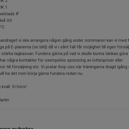
 IK 2
 IK 1
lstads IF
leå Vit
 FC
ndraget vi ska arrangera någon gång under sommaren kan vi med f
ga på E-planerna (se bild) då vi i sånt fall får möjlighet till egen försäl
t stärka lagkassan. Fundera gärna på vad vi skulle kunna tänkas göra
har några kontakter för exempelvis sponsring av lotteripriser eller
or till försäljning etc. Vi pratar ihop oss när träningarna dragit igån
 vill ha det men börja gärna fundera redan nu.
g kväll. Vi hörs!
artin