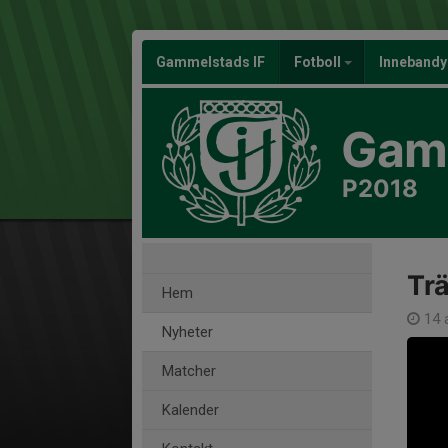
Gammelstads IF
Fotboll
Inneband
Gamm
P2018
Trä
Hem
14 a
Nyheter
Matcher
Kalender