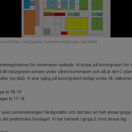
rna till höger i bild (gröna). E-planerna högst upp i bild (blåa)
träningstiderna för sommaren spikade. Vi börjar på konstgräset för a
 till naturgräset senare under våren/sommaren och då är det C-pla
ller (se bild). Vi drar igång på konstgräset tisdag vecka 18, välkomn
ar kl 18-19
agar kl 17-18
 även serieindelningen färdigställts och det blev en helt annan grupp
 det preliminära förslaget. Vi har hamnat i grupp E med dessa lag: