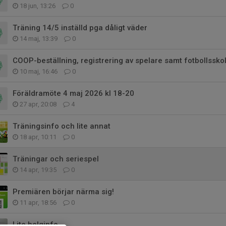
18 jun, 13:26
0
Träning 14/5 inställd pga dåligt väder
14 maj, 13:39
0
COOP-beställning, registrering av spelare samt fotbollssko
10 maj, 16:46
0
Föräldramöte 4 maj 2026 kl 18-20
27 apr, 20:08
4
Träningsinfo och lite annat
18 apr, 10:11
0
Träningar och seriespel
14 apr, 19:35
0
Premiären börjar närma sig!
11 apr, 18:56
0
Lite helginfo