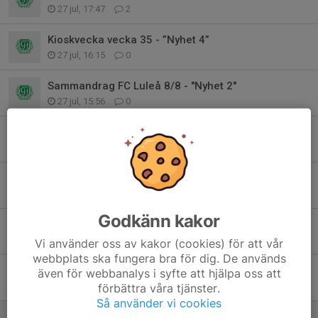
27 jul, 17:47
2
Kioskvecka vecka 35 - ”Nyhet 4”
27 jul, 16:15
0
Sammandrag FC Luleå 8/8 - "Nyhet 2"
27 jul, 15:56
0
GIF-cupen 31/7-2/8 - "Nyhet 1"
27 jul, 15:52
0
Beskrivning av arbetspass GIF-cupen
15 jul, 11:29
0
Godkänn kakor
Arbetspass GIF-cupen 31/7-2/8
15 jul, 10:51
6
Vi använder oss av kakor (cookies) för att vår
webbplats ska fungera bra för dig. De används
Träning torsdag 18/6 inställd.
även för webbanalys i syfte att hjälpa oss att
18 jun, 13:26
0
förbättra våra tjänster.
Så använder vi cookies
Träning 14/5 inställd pga dåligt väder