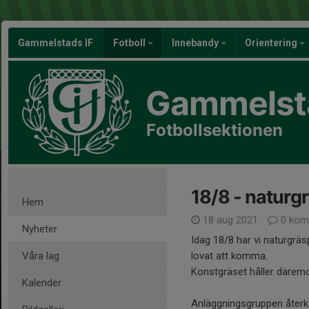
Gammelstads IF
Fotboll
Innebandy
Orientering
Gammelsta
Fotbollsektionen
18/8 - naturg
Hem
18 aug 2021
0 kom
Nyheter
Idag 18/8 har vi naturgr
Våra lag
lovat att komma.
Konstgräset håller därem
Kalender
Anläggningsgruppen åte