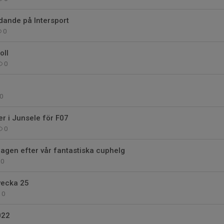
ande på Intersport
0
oll
0
2
0
er i Junsele för F07
0
dagen efter vår fantastiska cuphelg
0
vecka 25
0
022