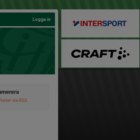
Logga in
umerera
heter via RSS