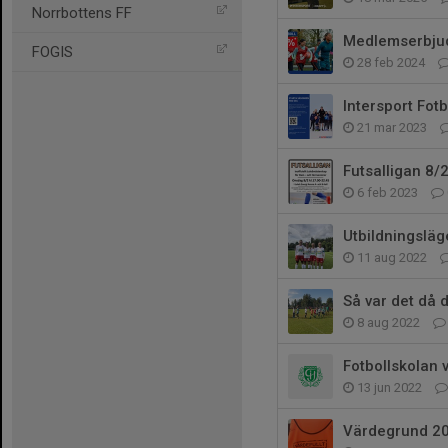
Norrbottens FF
Medlemserbjud
FOGIS
28 feb 2024
Intersport Fotb
21 mar 2023
Futsalligan 8/
6 feb 2023
Utbildningsläg
11 aug 2022
Så var det då 
8 aug 2022
Fotbollskolan 
13 jun 2022
Värdegrund 2