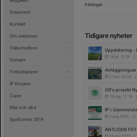
Bildgalleri
träningar.
Dokument
Kontakt
Tidigare nyheter
Om sektionen
Välkomstbrev
Uppdatering - 
14 jul, 12:59
Domare
Anläggningsar
Fotbollsplaner
17 jun, 22:34
IP Kiosken
GIFs projekt N
Cuper
19 maj, 17:18
Råd och vård
IP i Gammelsta
5 aug 2025
Spelformer 2019
ÄNTLIGEN FOT
18 mar 2025