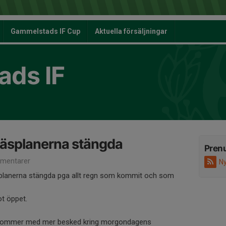
Gammelstads IF Cup
Aktuella försäljningar
ds IF
räsplanerna stängda
Pren
mentarer
Ny
äsplanerna stängda pga allt regn som kommit och som
ot öppet.
rkommer med mer besked kring morgondagens