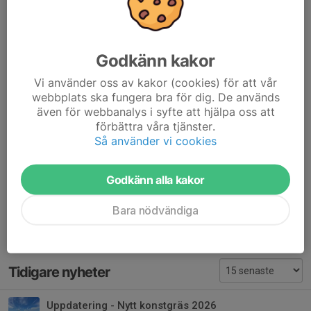
duktiga domare, många besökare, bra med försäljning och sol
var på plats åtminstone två av tre dagar.
Vi kan alla vara stolta över att vara GIFFARE, vi är bra på olika
Godkänn kakor
saker och det gör oss som förening starkare och vi kommer
varandra närmare när vi tillsammans arrangerar Gammelstads IF
Vi använder oss av kakor (cookies) för att vår
cup.
webbplats ska fungera bra för dig. De används
även för webbanalys i syfte att hjälpa oss att
Stort tack för Din insats under Gammelstads IF cup 2022!
förbättra våra tjänster.
Så använder vi cookies
Jenny Skogsberg, Ordförande Gammelstads IF
Tobias Skogsberg, Ordförande Gammelstads IF fotbollssektion
Godkänn alla kakor
Dela nyhet
Bara nödvändiga
Tidigare nyheter
Uppdatering - Nytt konstgräs 2026