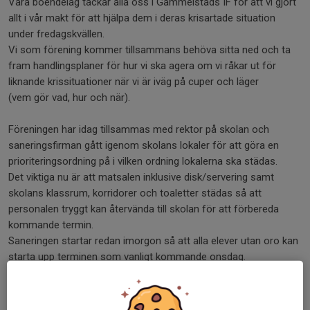
Våra boendelag tackar alla oss i Gammelstads IF för att vi gjort
allt i vår makt för att hjälpa dem i deras krisartade situation
under fredagskvällen.
Vi som förening kommer tillsammans behöva sitta ned och ta
fram handlingsplaner för hur vi ska agera om vi råkar ut för
liknande krissituationer när vi är iväg på cuper och läger
(vem gör vad, hur och när).
Föreningen har idag tillsammas med rektor på skolan och
saneringsfirman gått igenom skolans lokaler för att göra en
prioriteringsordning på i vilken ordning lokalerna ska städas.
Det viktiga nu är att matsalen inklusive disk/servering samt
skolans klassrum, korridorer och toaletter städas så att
personalen tryggt kan återvända till skolan för att förbereda
kommande termin.
Saneringen startar redan imorgon så att alla elever utan oro kan
starta upp terminen som vanligt kommande onsdag.
Nu till tävlingsbiten, cupen blev en succé med fina planer, otroligt