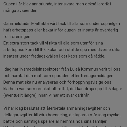
Cupen i år blev annorlunda, intensivare men också lärorik i
många avseenden.
Gammelstads IF vill rikta vårt tack till alla som under cuphelgen
haft arbetspass eller bakat inför cupen, er insats är ovärderlig
för föreningen.
Ett extra stort tack vill vi rikta till alla som utanför sina
arbetspass kom till IP/skolan och ställde upp med diverse olika
insatser under fredagskvällen i det kaos som då rådde.
Idag har livsmedelsinspektörer från Luleå Kommun varit till oss
och hämtat den mat som sparades efter fredagsmiddagen.
Denna mat ska nu analyseras och förhoppningsvis ge oss
klarhet i vad som orsakat utbrottet, det kan dröja upp till 5 dagar
(eventuellt längre) innan vi har ett svar därifrån.
Vi har idag beslutat att återbetala anmälningsavgifter och
deltagaravgifter till våra boendelag, deltagarna mår idag mycket
bättre och samtliga spelare är hemma hos sina familjer.