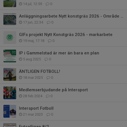
14 jul, 12:59
0
Anläggningsarbete Nytt konstgräs 2026 - Område avspärrat
17 jun, 22:34
0
GIFs projekt Nytt Konstgräs 2026 - markarbete
19 maj, 17:18
0
IP i Gammelstad är mer än bara en plan
5 aug 2025
0
ÄNTLIGEN FOTBOLL!
18 mar 2025
0
Medlemserbjudande på Intersport
28 feb 2024
0
Intersport Fotboll
21 mar 2023
0
Futsalligan 8/2