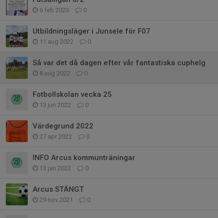
6 feb 2023
0
Utbildningsläger i Junsele för F07
11 aug 2022
0
Så var det då dagen efter vår fantastiska cuphelg
8 aug 2022
0
Fotbollskolan vecka 25
13 jun 2022
0
Värdegrund 2022
27 apr 2022
0
INFO Arcus kommunträningar
13 jan 2022
0
Arcus STÄNGT
29 nov 2021
0