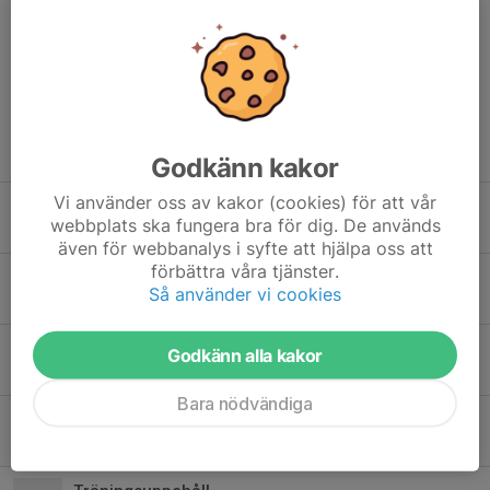
Helene Lingebrand
3 nov 2025
Ja alla har två kataloger var
Tidigare nyheter
Godkänn kakor
Vi använder oss av kakor (cookies) för att vår
Säsongen närmar sig sitt slut
webbplats ska fungera bra för dig. De används
30 mar, 20:47
0
även för webbanalys i syfte att hjälpa oss att
förbättra våra tjänster.
Hemma-sammandrag 260221!
Så använder vi cookies
19 feb, 00:02
0
Sammandrag Porsöhallen 24/1
Godkänn alla kakor
19 jan, 21:33
0
Bara nödvändiga
Sponsring för hemmasammandraget
19 jan, 21:07
6