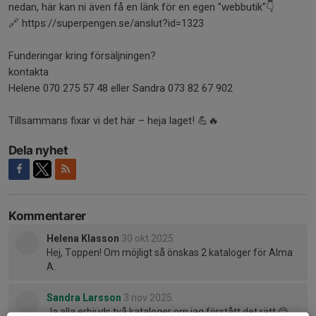
nedan, här kan ni även få en länk för en egen "webbutik"👇
🔗 https://superpengen.se/anslut?id=1323
Funderingar kring försäljningen?
kontakta
Helene 070 275 57 48 eller Sandra 073 82 67 902
Tillsammans fixar vi det här – heja laget! 💪🔥
Dela nyhet
Kommentarer
Helena Klasson
30 okt 2025
Hej, Toppen! Om möjligt så önskas 2 kataloger för Alma
A.
Sandra Larsson
3 nov 2025
Ja alla erbjuds två kataloger om jag förstått det rätt 😊