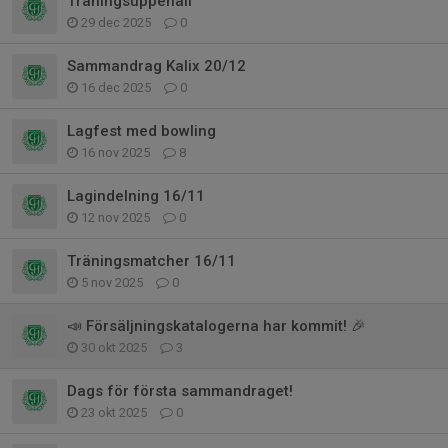
Träningsuppehåll
29 dec 2025
0
Sammandrag Kalix 20/12
16 dec 2025
0
Lagfest med bowling
16 nov 2025
8
Lagindelning 16/11
12 nov 2025
0
Träningsmatcher 16/11
5 nov 2025
0
📣 Försäljningskatalogerna har kommit! 🎉
30 okt 2025
3
Dags för första sammandraget!
23 okt 2025
0