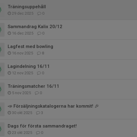
Träningsuppehåll
29 dec 2025
0
Sammandrag Kalix 20/12
16 dec 2025
0
Lagfest med bowling
16 nov 2025
8
Lagindelning 16/11
12 nov 2025
0
Träningsmatcher 16/11
5 nov 2025
0
📣 Försäljningskatalogerna har kommit! 🎉
30 okt 2025
3
Dags för första sammandraget!
23 okt 2025
0