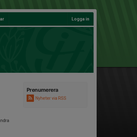
gar
Logga in
Prenumerera
Nyheter via RSS
andra
.