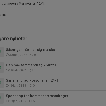
 träningen efter nyår är 12/1.
arna
gare nyheter
Säsongen närmar sig sitt slut
30 mar, 20:47
0
Hemma-sammandrag 260221!
19 feb, 00:02
0
Sammandrag Porsöhallen 24/1
19 jan, 21:33
0
Sponsring för hemmasammandraget
19 jan, 21:07
6