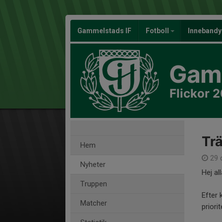
Gammelstads IF
Fotboll
Inneband
Gamm
Flickor 
Trä
Hem
29 
Nyheter
Hej all
Truppen
Efter 
Matcher
priori