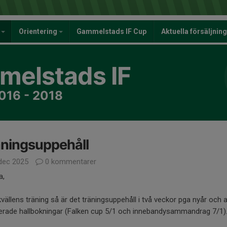
y
Orientering
Gammelstads IF Cup
Aktuella försäljnin
elstads IF
2016 - 2018
ningsuppehåll
dec 2025
0 kommentarer
a,
kvällens träning så är det träningsuppehåll i två veckor pga nyår och 
terade hallbokningar (Falken cup 5/1 och innebandysammandrag 7/1)