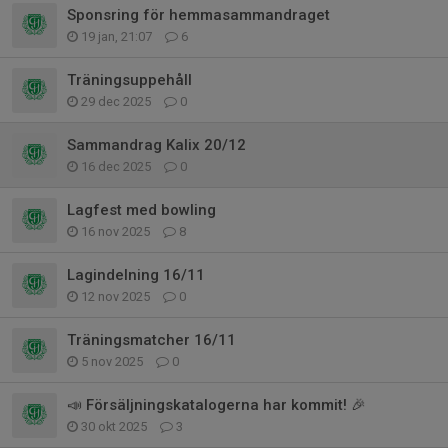
Sponsring för hemmasammandraget
19 jan, 21:07
6
Träningsuppehåll
29 dec 2025
0
Sammandrag Kalix 20/12
16 dec 2025
0
Lagfest med bowling
16 nov 2025
8
Lagindelning 16/11
12 nov 2025
0
Träningsmatcher 16/11
5 nov 2025
0
📣 Försäljningskatalogerna har kommit! 🎉
30 okt 2025
3