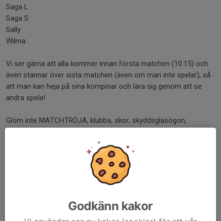
Saga L
Saga S
Sally
Wilma
Vi ser gärna att alla kommer innan första matchen (10.15) och
även stannar över sista matchen (även om man inte spelar), så
att man kan heja på sina kompisar och lära sig genom att se
andra spela!
Glöm inte MATCHTRÖJA, klubba, skor, skyddsglasögon,
vattenflaska och gärna svarta shorts/byxor och gröna strumpor.
OBS! Kom ombytta med matchtröja på.
Inga smycken är tillåtna (örhängen kan tejpas).
Försäljning av fika och varma mackor finns för de som önskar
samt ett julklappslotteri.
Godkänn kakor