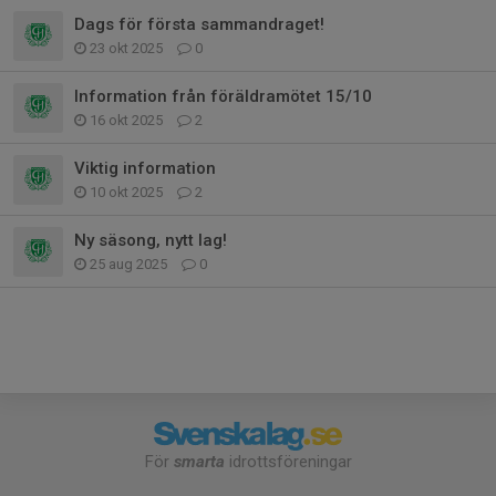
Dags för första sammandraget!
23 okt 2025
0
Information från föräldramötet 15/10
16 okt 2025
2
Viktig information
10 okt 2025
2
Ny säsong, nytt lag!
25 aug 2025
0
För
smarta
idrottsföreningar