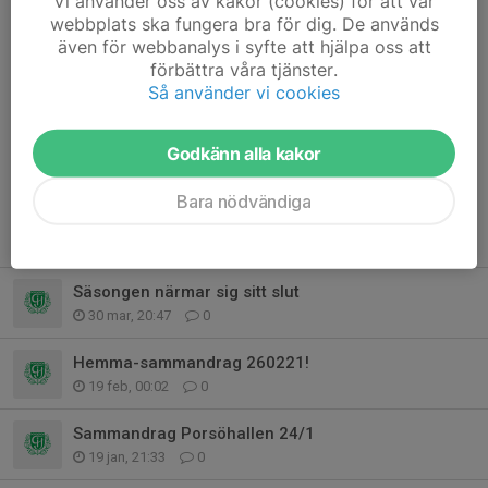
Vi använder oss av kakor (cookies) för att vår
Och så kommer vi föräldrar också ihåg att peppa tjejerna riktigt
webbplats ska fungera bra för dig. De används
ordentligt så att de får det superroligt även detta sammandrag!
även för webbanalys i syfte att hjälpa oss att
förbättra våra tjänster.
/Tränarna
Så använder vi cookies
Dela nyhet
Godkänn alla kakor
Bara nödvändiga
Tidigare nyheter
Säsongen närmar sig sitt slut
30 mar, 20:47
0
Hemma-sammandrag 260221!
19 feb, 00:02
0
Sammandrag Porsöhallen 24/1
19 jan, 21:33
0