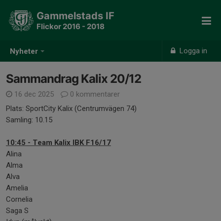
Gammelstads IF
Flickor 2016 - 2018
Logga in
Nyheter
Sammandrag Kalix 20/12
16 dec 2025
0 kommentarer
Plats: SportCity Kalix (Centrumvägen 74)
Samling: 10.15
10:45
- Team Kalix IBK F16/17
Alina
Alma
Alva
Amelia
Cornelia
Saga S