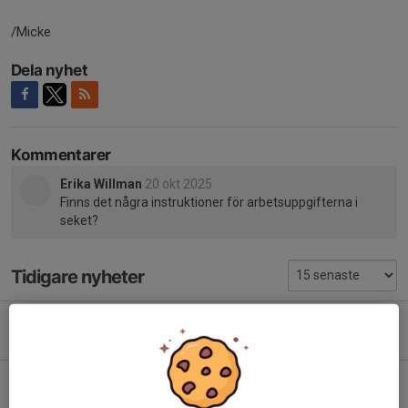
/Micke
Dela nyhet
Kommentarer
Erika Willman
20 okt 2025
Finns det några instruktioner för arbetsuppgifterna i
seket?
Tidigare nyheter
Arbetshelg "Gocart flaggvakt" 4-5 juli
7 jun, 17:49
0
Newbody försäljning - 10 dagar kvar
5 feb, 09:53
6