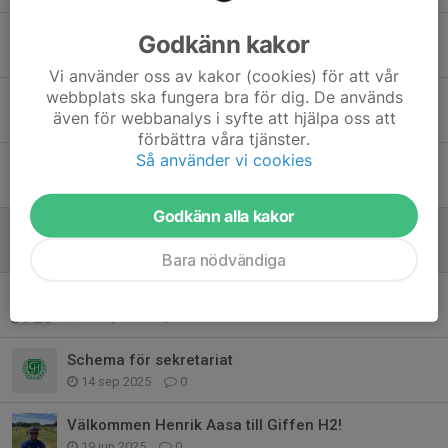
Match mot Öjebyn 14/1, nytt datum onsdag 4/2 kl 20.30
Godkänn kakor
13 jan, 21:38
0
Vi använder oss av kakor (cookies) för att vår
webbplats ska fungera bra för dig. De används
Nytt datum mån 2/2 mot Kalix
även för webbanalys i syfte att hjälpa oss att
6 jan, 21:30
0
förbättra våra tjänster.
Så använder vi cookies
Lagarbete 4 pers 25/10 kl 18:30-00:00
21 okt 2025
0
Godkänn alla kakor
Schema för sekretariat 2025-26
19 sep 2025
1
Bara nödvändiga
Fikalista säsongen -25/-26
18 sep 2025
11
Schema för sekretariat
14 sep 2025
0
Välkommen Henrik Aasa till Giffen H2!
19 jun 2025
0