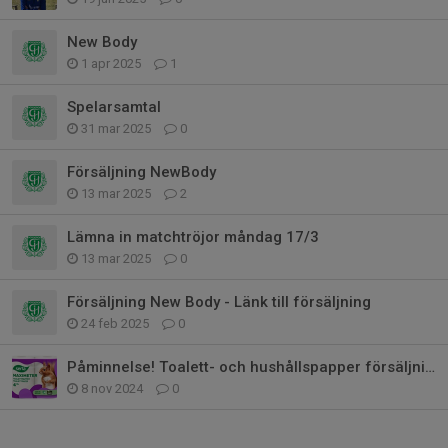
New Body
1 apr 2025
1
Spelarsamtal
31 mar 2025
0
Försäljning NewBody
13 mar 2025
2
Lämna in matchtröjor måndag 17/3
13 mar 2025
0
Försäljning New Body - Länk till försäljning
24 feb 2025
0
Påminnelse! Toalett- och hushållspapper försäljning
8 nov 2024
0