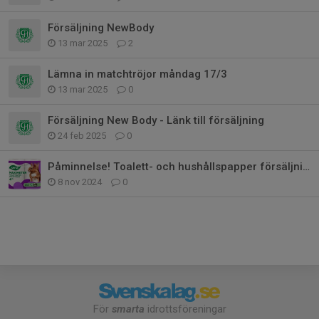
Försäljning NewBody
13 mar 2025
2
Lämna in matchtröjor måndag 17/3
13 mar 2025
0
Försäljning New Body - Länk till försäljning
24 feb 2025
0
Påminnelse! Toalett- och hushållspapper försäljning
8 nov 2024
0
För
smarta
idrottsföreningar