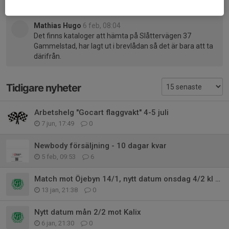
Vi tar också gärna en katalog.
Mathias Hugo
6 feb, 08:04
Det finns kataloger att hämta på Slåttervägen 37
Gammelstad, har lagt ut i brevlådan så det är bara att ta
därifrån.
Tidigare nyheter
Arbetshelg "Gocart flaggvakt" 4-5 juli
7 jun, 17:49
0
Newbody försäljning - 10 dagar kvar
5 feb, 09:53
6
Match mot Öjebyn 14/1, nytt datum onsdag 4/2 kl 20.30
13 jan, 21:38
0
Nytt datum mån 2/2 mot Kalix
6 jan, 21:30
0