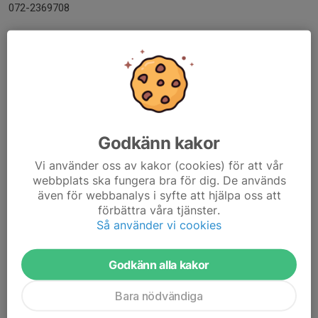
072-2369708
Dela nyhet
Kommentarer
Visa alla kommentarer (6)...
Mathias Hugo
5 feb, 18:22
Godkänn kakor
Förstår att det kan ha gått förbi, körde bara ut infon på
interna kanalen inom laget tidigare. Men det finns ju lite
Vi använder oss av kakor (cookies) för att vår
tid ännu, sen kan man välja att förlänga med
webbplats ska fungera bra för dig. De används
efterbeställningar. Jag har kataloger hemma om någon
även för webbanalys i syfte att hjälpa oss att
behöver.
förbättra våra tjänster.
Så använder vi cookies
Susanne Sundström
5 feb, 20:57
Vi tar gärna en katalog. Kommer de att finnas att hämta
på träning eller ska vi svänga förbi hemma hos er och
Godkänn alla kakor
hämta?
Bara nödvändiga
Kerstin Fallström Mattsson
5 feb, 21:02