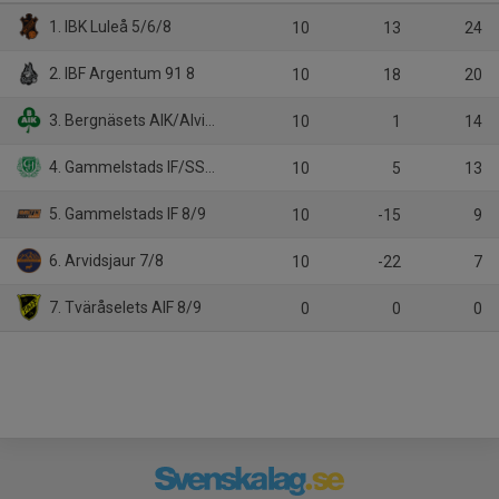
1. IBK Luleå 5/6/8
10
13
24
2. IBF Argentum 91 8
10
18
20
3. Bergnäsets AIK/Alviks IK 5/6/7/8
10
1
14
4. Gammelstads IF/SSK 8/9
10
5
13
5. Gammelstads IF 8/9
10
-15
9
6. Arvidsjaur 7/8
10
-22
7
7. Tväråselets AIF 8/9
0
0
0