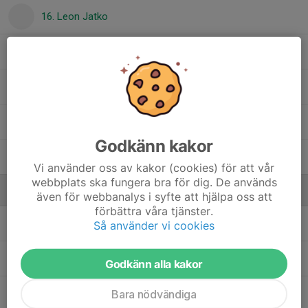
16. Leon Jatko
18. Arvid Ejnestrand
20. Ludvig Pääjärvi
24. Einar Potila
Godkänn kakor
26. Joel Alamäki
Vi använder oss av kakor (cookies) för att vår
webbplats ska fungera bra för dig. De används
Ledare
även för webbanalys i syfte att hjälpa oss att
förbättra våra tjänster.
Anne Wilhelmsen
Ekonomi
Så använder vi cookies
Daniel Potila
Tränare
Godkänn alla kakor
Bara nödvändiga
Johan Persson
Huvudtränare