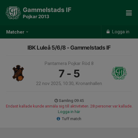
Gammelstads IF
Pojkar 2013
Logga in
Matcher
IBK Luleå 5/6/8 - Gammelstads IF
Pantamera Pojkar Röd 8
7 - 5
22 nov 2025, 10:30, Kronanhallen
Samling 09:45
Endast kallade kunde anmäla sig till aktiviteten. 28 personer var kallade.
Logga in här
Tuff match