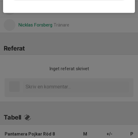
Michael Sjöström
Tränare
Nicklas Forsberg
Tränare
Referat
Inget referat skrivet
Tabell
Pantamera Pojkar Röd 8
M
+/-
P