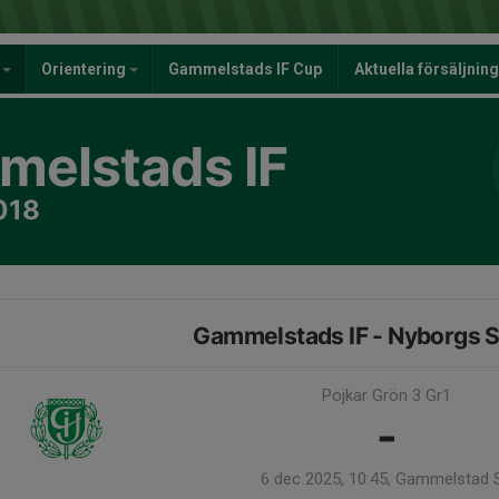
y
Orientering
Gammelstads IF Cup
Aktuella försäljnin
elstads IF
018
Gammelstads IF - Nyborgs S
Pojkar Grön 3 Gr1
-
6 dec 2025, 10:45, Gammelstad 