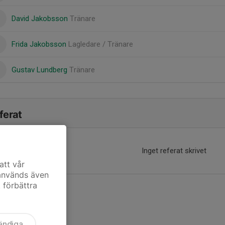
David Jakobsson
Tränare
Frida Jakobsson
Lagledare / Tränare
Gustav Lundberg
Tränare
ferat
Inget referat skrivet
att vår
 används även
t förbättra
ändiga