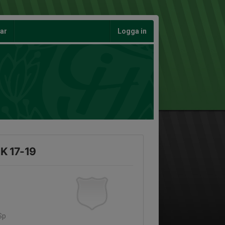
gar
Logga in
K 17-19
Sp