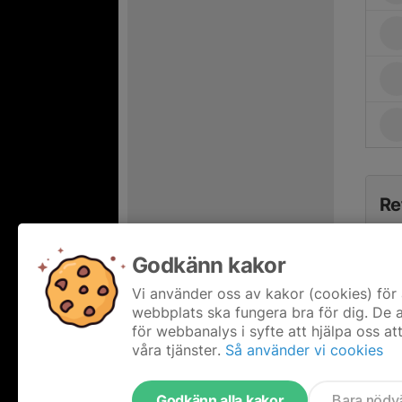
Re
Godkänn kakor
Vi använder oss av kakor (cookies) för 
webbplats ska fungera bra för dig. De
för webbanalys i syfte att hjälpa oss at
våra tjänster.
Så använder vi cookies
Godkänn alla kakor
Bara nödv