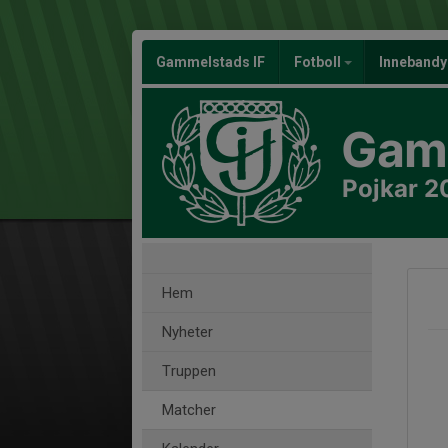
Gammelstads IF
Fotboll
Inneband
Gamm
Pojkar 2
Hem
Nyheter
Truppen
Matcher