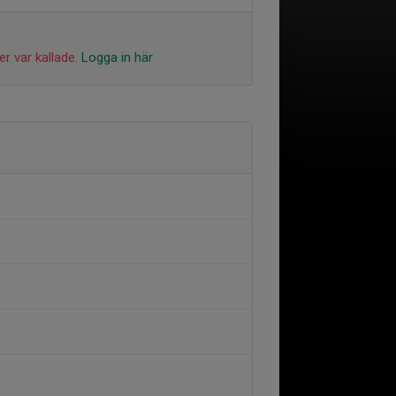
r var kallade.
Logga in här