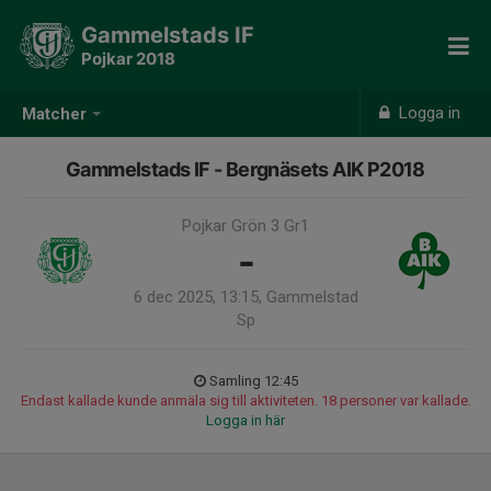
Gammelstads IF
Pojkar 2018
Logga in
Matcher
Gammelstads IF - Bergnäsets AIK P2018
Pojkar Grön 3 Gr1
-
6 dec 2025, 13:15, Gammelstad
Sp
Samling 12:45
Endast kallade kunde anmäla sig till aktiviteten. 18 personer var kallade.
Logga in här