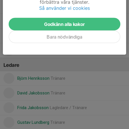
förbättra våra tjänster.
Lex Lundmark
Så använder vi cookies
Malte Dalhägg
Godkänn alla kakor
Teodor Öhrn
Bara nödvändiga
Vidar Esperi
Ledare
Björn Henriksson
Tränare
David Jakobsson
Tränare
Frida Jakobsson
Lagledare / Tränare
Gustav Lundberg
Tränare