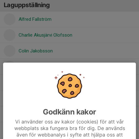
Laguppställning
Alfred Fallström
Charlie Akusjärvi Olofsson
Colin Jakobsson
Ebbe Stålnacke
Egil Sundholm
Hugo Lundberg
Godkänn kakor
Kevin Widetun
Vi använder oss av kakor (cookies) för att vår
webbplats ska fungera bra för dig. De används
Lennox Jakobsson
även för webbanalys i syfte att hjälpa oss att