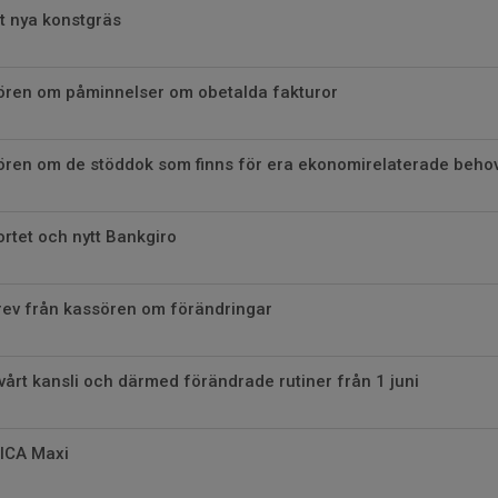
t nya konstgräs
sören om påminnelser om obetalda fakturor
sören om de stöddok som finns för era ekonomirelaterade beho
ortet och nytt Bankgiro
rev från kassören om förändringar
 vårt kansli och därmed förändrade rutiner från 1 juni
ICA Maxi