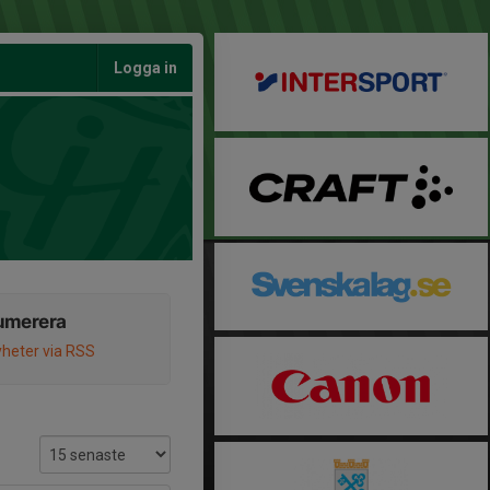
Logga in
umerera
heter via RSS