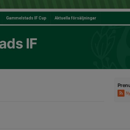
Gammelstads IF Cup
Aktuella försäljningar
ds IF
Pren
Ny