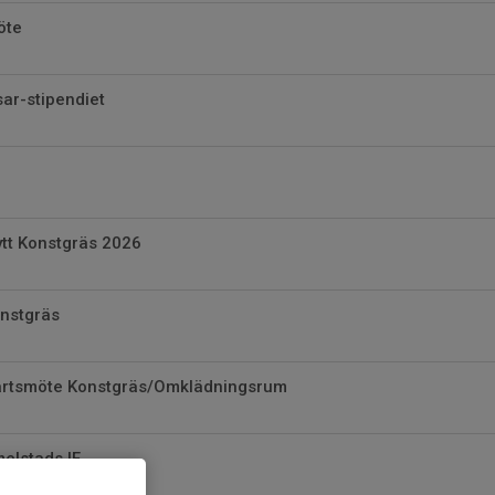
öte
sar-stipendiet
ytt Konstgräs 2026
onstgräs
artsmöte Konstgräs/Omklädningsrum
elstads IF