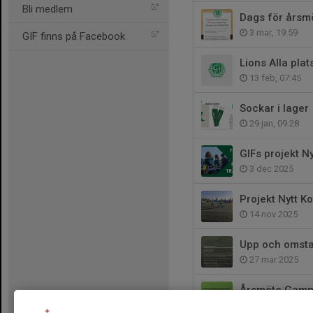
Bli medlem
Dags för årsm
3 mar, 19:59
GIF finns på Facebook
Lions Alla plat
13 feb, 07:45
Sockar i lager
29 jan, 09:28
GIFs projekt N
3 dec 2025
Projekt Nytt K
14 nov 2025
Upp och omst
27 mar 2025
Årsmöte Gamm
6 mar 2025