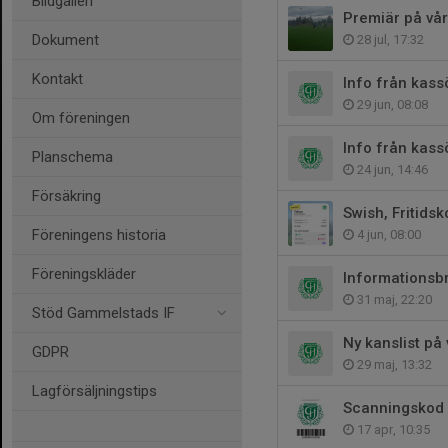
Bildgalleri
Premiär på vår
Dokument
28 jul, 17:32
Kontakt
Info från kas
29 jun, 08:08
Om föreningen
Info från kas
Planschema
24 jun, 14:46
Försäkring
Swish, Fritidsk
Föreningens historia
4 jun, 08:00
Föreningskläder
Informationsb
31 maj, 22:20
Stöd Gammelstads IF
Ny kanslist på
GDPR
29 maj, 13:32
Lagförsäljningstips
Scanningskod 
17 apr, 10:35