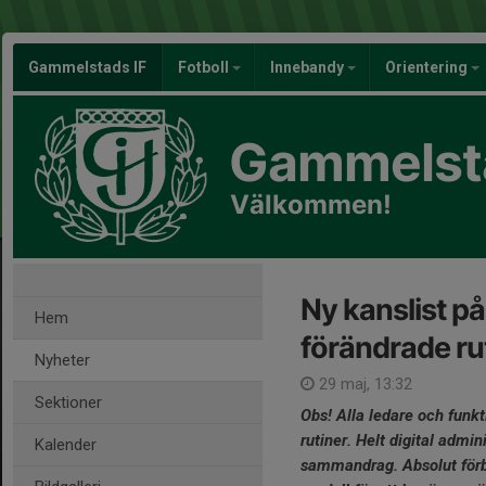
Gammelstads IF
Fotboll
Innebandy
Orientering
Gammelsta
Välkommen!
Ny kanslist p
Hem
förändrade rut
Nyheter
29 maj, 13:32
Sektioner
Obs! Alla ledare och funk
rutiner. Helt digital admi
Kalender
sammandrag. Absolut förbu