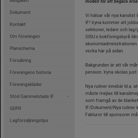
Bildgalleri
modell för att begära ersä
Dokument
Vi hälsar vår nya kanslis
IF! Iryna kommer att job
Kontakt
sektioner, ledare och lag
Om föreningen
SISU:s bokföringsbyrå Idr
ekonomiadministrationen.
Planschema
vecka här på sidan.
Försäkring
Bakgrunden är att vår mån
pension. Iryna skolas just 
Föreningens historia
Föreningskläder
Nya rutiner innebär bl.a. a
måste mejlas till kanslim
Stöd Gammelstads IF
som framgå av de blanke
IF/Dokument/Nya rutiner k
GDPR
Fakturor till sponsorer m
Lagförsäljningstips