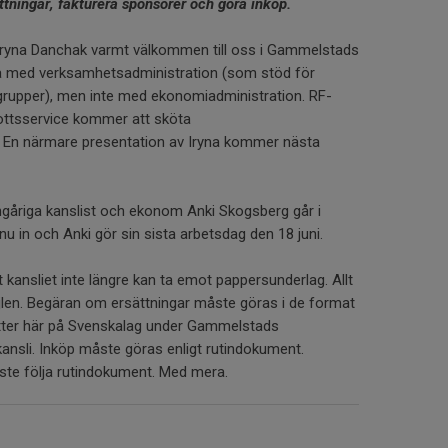
ttningar, fakturera sponsorer och göra inköp.
t Iryna Danchak varmt välkommen till oss i Gammelstads
ba med verksamhetsadministration (som stöd för
/grupper), men inte med ekonomiadministration. RF-
ottsservice kommer att sköta
 En närmare presentation av Iryna kommer nästa
gåriga kanslist och ekonom Anki Skogsberg går i
nu in och Anki gör sin sista arbetsdag den 18 juni.
tt kansliet inte längre kan ta emot pappersunderlag. Allt
ejlen. Begäran om ersättningar måste göras i de format
tter här på Svenskalag under Gammelstads
ansli. Inköp måste göras enligt rutindokument.
åste följa rutindokument. Med mera.