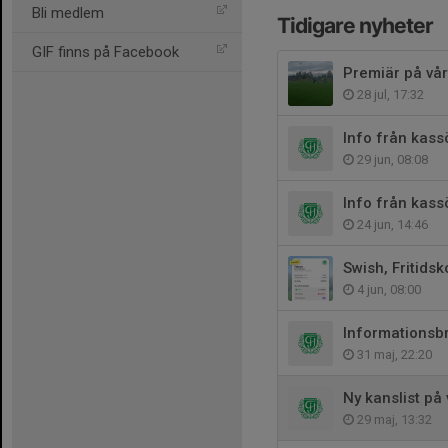
Bli medlem
Tidigare nyheter
GIF finns på Facebook
Premiär på vår
28 jul, 17:32
Info från kas
29 jun, 08:08
Info från kas
24 jun, 14:46
Swish, Fritidsk
4 jun, 08:00
Informationsb
31 maj, 22:20
Ny kanslist på
29 maj, 13:32