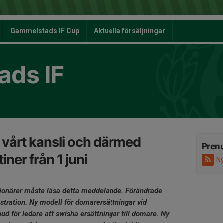
Gammelstads IF Cup
Aktuella försäljningar
ds IF
å vårt kansli och därmed
Pren
iner från 1 juni
Ny
tionärer måste läsa detta meddelande. Förändrade
nistration. Ny modell för domarersättningar vid
d för ledare att swisha ersättningar till domare. Ny