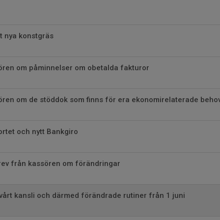
t nya konstgräs
sören om påminnelser om obetalda fakturor
sören om de stöddok som finns för era ekonomirelaterade beho
ortet och nytt Bankgiro
rev från kassören om förändringar
 vårt kansli och därmed förändrade rutiner från 1 juni