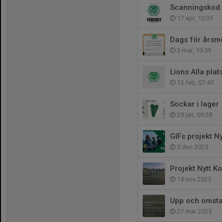
Scanningskod 
17 apr, 10:35
Dags för årsm
3 mar, 19:59
Lions Alla plat
13 feb, 07:45
Sockar i lager
29 jan, 09:28
GIFs projekt N
3 dec 2025
Projekt Nytt K
14 nov 2025
Upp och omst
27 mar 2025