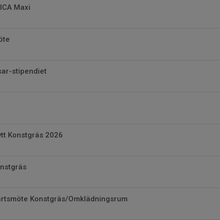
ICA Maxi
öte
sar-stipendiet
ytt Konstgräs 2026
onstgräs
artsmöte Konstgräs/Omklädningsrum