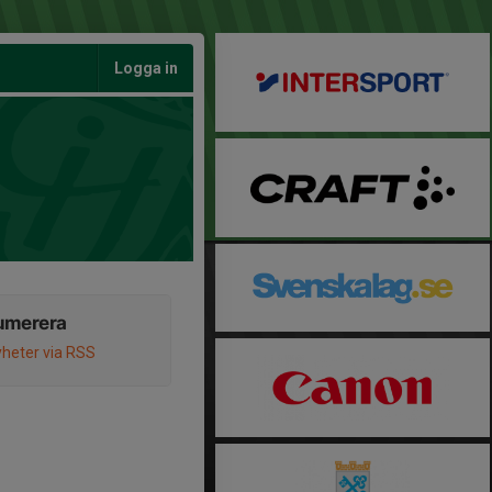
Logga in
umerera
heter via RSS